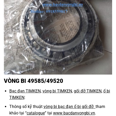
VÒNG BI 49585/49520
Bạc đạn TIMKEN
,
vòng bi TIMKEN
,
gối đỡ TIMKEN
,
ổ bi
TIMKEN
:
Thông số kỹ thuật
vòng bi bạc đạn ổ bi gối đỡ
tham
khảo tại “
catalogue
” tại
www bacdanvongbi.vn
.