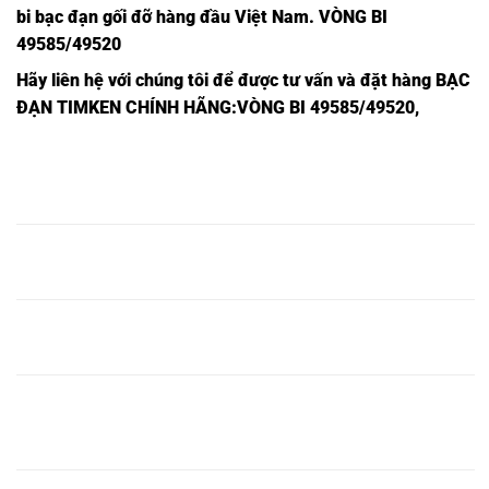
bi bạc đạn gối đỡ hàng đầu Việt Nam
. VÒNG BI
49585/49520
Hãy liên hệ với chúng tôi để được tư vấn và đặt hàng
BẠC
ĐẠN TIMKEN CHÍNH HÃNG
:VÒNG BI 49585/49520,
BẠC ĐẠN
BẠC ĐẠN
BẠC ĐẠN
BẠC
BẠC
BẠC
HR 594
HR
HR
ĐẠN HR
ĐẠN HR
ĐẠN HR
A/592
33218J,
33018J,
33121J,
33115J,
32917J,
AJ,
BẠC ĐẠN
BẠC ĐẠN
BẠC
BẠC
BẠC ĐẠN
BẠC
HR
HR
ĐẠN HR
ĐẠN HR
HR
ĐẠN HR
33219J,
33019J,
33122J,
33116J,
127509J,
32918J,
BẠC ĐẠN
BẠC ĐẠN
BẠC
BẠC
BẠC ĐẠN
BẠC
HR
HR
ĐẠN HR
ĐẠN HR
HR
ĐẠN HR
33220J,
33020J,
33124J,
33117J,
30613J,
32919J,
BẠC ĐẠN
BẠC ĐẠN
BẠC ĐẠN
BẠC
BẠC
BẠC
HR
HR
HR
ĐẠN HR
ĐẠN HR
ĐẠN HR
30613
33221J,
33021J,
33126J,
33118J,
32920J,
BJ,
BẠC ĐẠN
BẠC ĐẠN
BẠC
BẠC
BẠC