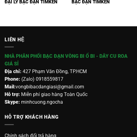
ĐẠI LÝ BẠC ĐẠN TIMKEN
BẠC ĐẠN TIMKEN
LIÊN HỆ
NHÀ PHÂN PHỐI BẠC ĐẠN VÒNG BI Ổ BI - DÂY CU ROA
GIÁ SỈ
Địa chỉ:
427 Phạm Văn Đồng, TP.HCM
Phone:
(Zalo) 0918559817
Mail:
vongbibacdangiasi@gmail.com
Hỗ trợ:
Miễn phí giao hàng Toàn Quốc
Skype:
minhcuong.ngocha
HỖ TRỢ KHÁCH HÀNG
Chính sách đổi trả hàng