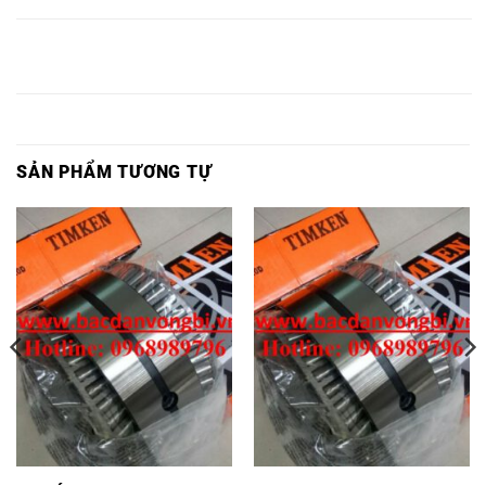
33234J,
33034J,
33140J,
33128J,
32932J,
BẠC ĐẠN
BẠC ĐẠN
BẠC
BẠC
BẠC
HR
HR
ĐẠN HR
ĐẠN HR
ĐẠN HR
33236J,
33036J,
33142J,
33130J,
32934J,
SẢN PHẨM TƯƠNG TỰ