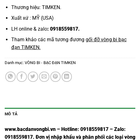
Thương hiệu: TIMKEN.
Xuất xứ : MỸ (USA)
LH online & zalo
: 0918559817.
Tham khảo các mã tương đương
gối đỡ vòng bi bạc
đạn TIMKEN
.
Danh mục:
VÒNG BI - BẠC ĐẠN TIMKEN
MÔ TẢ
www.bacdanvongbi.vn
–
Hotline: 0918559817 – Zalo:
0918559817. Đơn vị nhập khẩu và phân phối các loại vòng