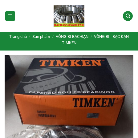
Bỏ
qua
nội
dung
Trang chủ
/
Sản phẩm
/
VÒNG BI BẠC ĐẠN
/
VÒNG BI - BẠC ĐẠN
TIMKEN