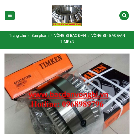
Bỏ
qua
nội
dung
Trang chủ
/
Sản phẩm
/
VÒNG BI BẠC ĐẠN
/
VÒNG BI - BẠC ĐẠN
TIMKEN