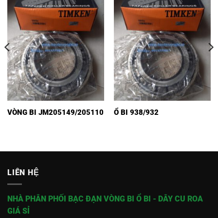
VÒNG BI JM205149/205110
Ổ BI 938/932
LIÊN HỆ
NHÀ PHÂN PHỐI BẠC ĐẠN VÒNG BI Ổ BI - DÂY CU ROA
GIÁ SỈ