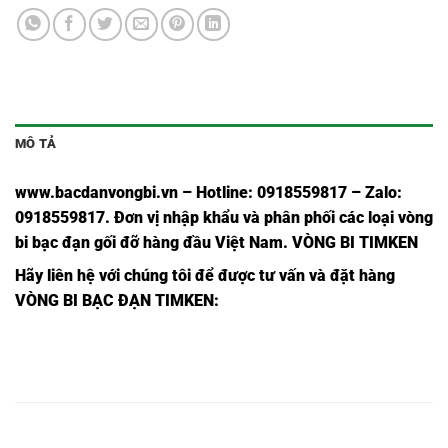
MÔ TẢ
www.bacdanvongbi.vn
–
Hotline: 0918559817 – Zalo:
0918559817. Đơn vị nhập khẩu và phân phối các loại vòng
bi bạc đạn gối đỡ hàng đầu Việt Nam
. VÒNG BI TIMKEN
Hãy liên hệ với chúng tôi để được tư vấn và đặt hàng
VÒNG BI BẠC ĐẠN TIMKEN:
CỬA HÀNG BÁN BẠC
CỬA HÀNG BÁN GỐI
CỬA HÀNG BẠC
ĐẠN KHU VỰC BÌNH
ĐỠ KHU VỰC BÌNH
ĐẠN KHU VỰC
DƯƠNG,
DƯƠNG,
BÌNH DƯƠNG,
CỬA HÀNG BÁN BẠC
CỬA HÀNG BÁN GỐI
CỬA HÀNG BẠC
ĐẠN KHU VỰC THỦ
ĐỠ KHU VỰC THỦ
ĐẠN KHU VỰC THỦ