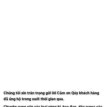
Chúng tôi xin trân trọng gửi lời Cảm ơn Qúy khách hàng
đã ủng hộ trong suốt thời gian qua.
Chuyên cung cấp các loại vòng bi, bạc đạn, dây curoa các