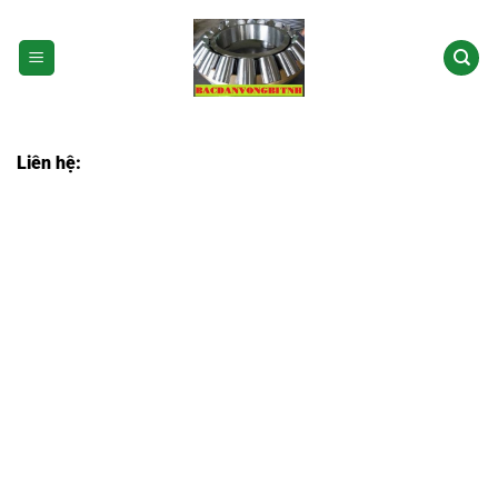
Bỏ
qua
nội
dung
Liên hệ: