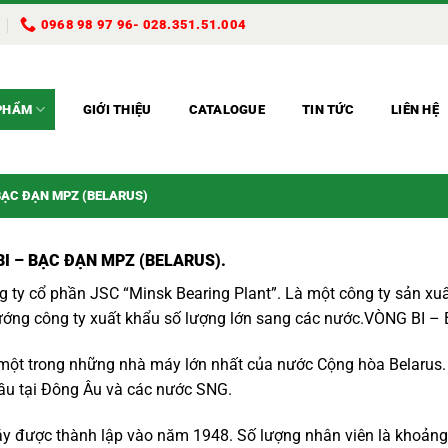
0968 98 97 96- 028.351.51.004
PHẨM
GIỚI THIỆU
CATALOGUE
TIN TỨC
LIÊN HỆ
BẠC ĐẠN MPZ (BELARUS)
BI – BẠC ĐẠN MPZ (BELARUS).
 ty cổ phần JSC “Minsk Bearing Plant”. Là một công ty sản xuấ
ớng công ty xuất khẩu số lượng lớn sang các nước.
VÒNG BI –
một trong những nhà máy lớn nhất của nước Cộng hòa Belarus. 
ầu tại Đông Âu và các nước SNG.
 được thành lập vào năm 1948. Số lượng nhân viên là khoảng 3