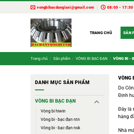
Bỏ
vongbibacdangiasi@gmail.com
08:00 - 17:30
qua
nội
dung
TRANG CHỦ
SẢN 
Trang chủ
/
Sản phẩm
/
VÒNG BI BẠC ĐẠN
/
VÒNG BI - 
VÒNG 
DANH MỤC SẢN PHẨM
Do Công
Định hư
VÒNG BI BẠC ĐẠN
Đây là 
vòng bi hiwin
hàng đ
vòng bi - bạc đạn ntn
vòng bi - bạc đạn nsk
Nhà máy