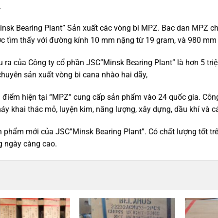
.
nsk Bearing Plant” Sản xuất các
vòng bi MPZ
. Bac dan MPZ ch
c tìm thấy với đường kính 10 mm nặng từ 19 gram, và 980 mm 
 ra của Công ty cổ phần JSC”Minsk Bearing Plant” là hơn 5 tr
chuyên sản xuất vòng bi cana nhào hai dãy,
i điểm hiện tại “MPZ” cung cấp sản phẩm vào 24 quốc gia. Cô
áy khai thác mỏ, luyện kim, năng lượng, xây dựng, dầu khí và
 phẩm mới của JSC”Minsk Bearing Plant”. Có chất lượng tốt trên
g ngày càng cao.