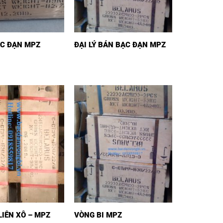
ẠC ĐẠN MPZ
ĐẠI LÝ BÁN BẠC ĐẠN MPZ
LIÊN XÔ – MPZ
VÒNG BI MPZ