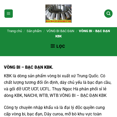
Bỏ
qua
nội
dung
Trang chủ
/
Sản phẩm
/
VÒNG BI BẠC ĐẠN
/
VÒNG BI - BẠC ĐẠN
KBK
LỌC
VÒNG BI – BẠC ĐẠN KBK.
KBK
là dòng sản phẩm vòng bi xuất xứ Trung Quốc. Có
chất lượng tương đối ổn định, dày chủ yếu là
bạc đạn
cầu,
và gối đỡ UCP, UCF, UCFL. Thụy Ngọc Hà phân phối sỉ lẻ
dòng KBK, NAICHI, WTB, WTB.VÒNG BI – BẠC ĐẠN KBK
Công ty chuyên nhập khẩu và là đại lý độc quyền cung
cấp
vòng bi, bạc đạn, Dây curoa, mỡ bò
khu vực toàn