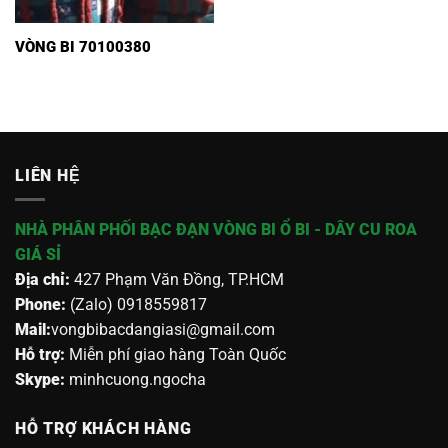
VÒNG BI 70100380
LIÊN HỆ
NHÀ PHÂN PHỐI BẠC ĐẠN VÒNG BI Ổ BI - DÂY CU ROA
GIÁ SỈ
Địa chỉ:
427 Phạm Văn Đồng, TP.HCM
Phone:
(Zalo) 0918559817
Mail:
vongbibacdangiasi@gmail.com
Hỗ trợ:
Miễn phí giao hàng Toàn Quốc
Skype:
minhcuong.ngocha
HỖ TRỢ KHÁCH HÀNG