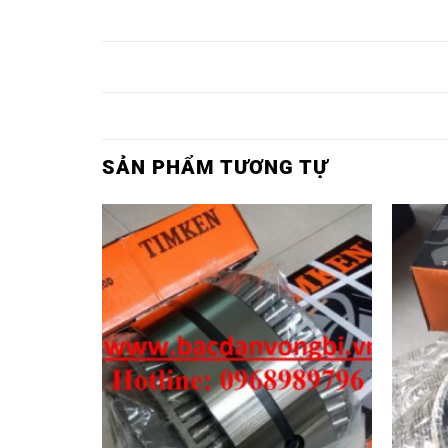
BẠC ĐẠN HR
BẠC ĐẠN H
BẠC ĐẠN HR 30246J,
30350J,
32250J,
BẠC ĐẠN HR
BẠC ĐẠN H
BẠC ĐẠN HR 30248J,
30352J,
32252J,
SẢN PHẨM TƯƠNG TỰ