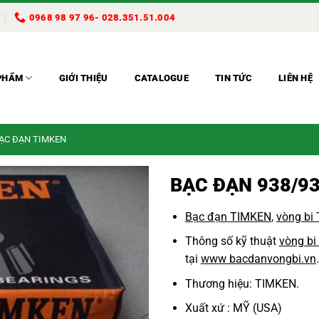
0968 98 97 96- 028.351.51.004
PHẨM
GIỚI THIỆU
CATALOGUE
TIN TỨC
LIÊN HỆ
BẠC ĐẠN TIMKEN
BẠC ĐẠN 938/9
Bạc đạn
TIMKEN
,
vòng bi
Thông số kỹ thuật
vòng bi
tại
www bacdanvongbi.vn
.
Thương hiệu: TIMKEN.
Xuất xứ : MỸ (USA)