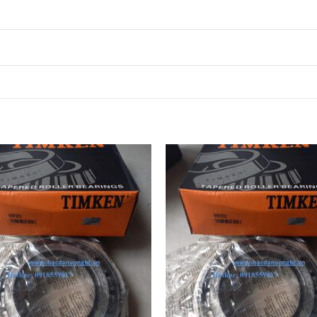
R
BẠC ĐẠN HR 32352J,
BẠC ĐẠN HR 32060J,
R
BẠC ĐẠN HR 32354J,
BẠC ĐẠN HR 32064J,