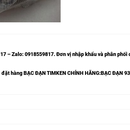
17 – Zalo: 0918559817. Đơn vị nhập khẩu và phân phối c
à đặt hàng
BẠC ĐẠN TIMKEN CHÍNH HÃNG
:BẠC ĐẠN 93
R
BẠC ĐẠN HR 32328J,
BẠC ĐẠN HR 32026J,
R
BẠC ĐẠN HR 32330J,
BẠC ĐẠN HR 32028J,
R
BẠC ĐẠN HR 32332J,
BẠC ĐẠN HR 32030J,
R