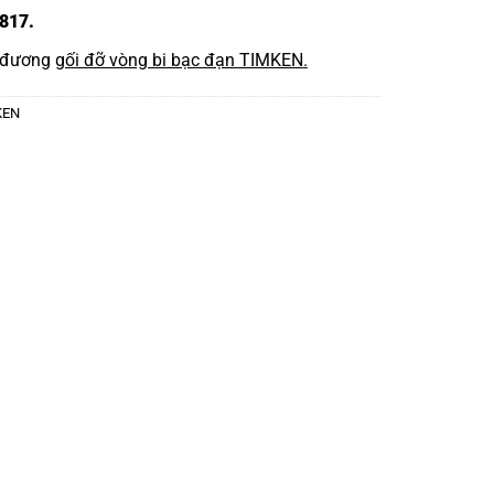
817.
 đương
gối đỡ vòng bi bạc đạn TIMKEN
.
KEN