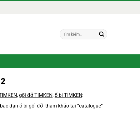
Tìm
kiếm:
32
 TIMKEN
,
gối đỡ TIMKEN
,
ổ bi TIMKEN
:
 bạc đạn ổ bi gối đỡ
tham khảo tại “
catalogue
”