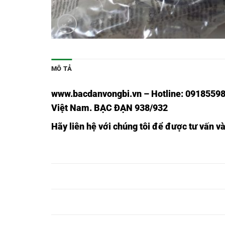
MÔ TẢ
www.bacdanvongbi.vn
–
Hotline: 09185598
Việt Nam
. BẠC ĐẠN 938/932
Hãy liên hệ với chúng tôi để được tư vấn v
BẠC ĐẠN HR
BẠC ĐẠN H
BẠC ĐẠN HR 30222J,
30326J,
32226J,
BẠC ĐẠN HR
BẠC ĐẠN H
BẠC ĐẠN HR 30224J,
30328J,
32228J,
BẠC ĐẠN HR
BẠC ĐẠN H
BẠC ĐẠN HR 30226J,
30330J,
32230J,
BẠC ĐẠN HR
BẠC ĐẠN H