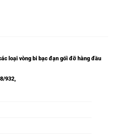
ác loại vòng bi bạc đạn gối đỡ hàng đầu
8/932,
BẠC ĐẠN HR 30328 DJ,
BẠC ĐẠN HR 30330 DJ,
BẠC ĐẠN HR 30332 DJ,