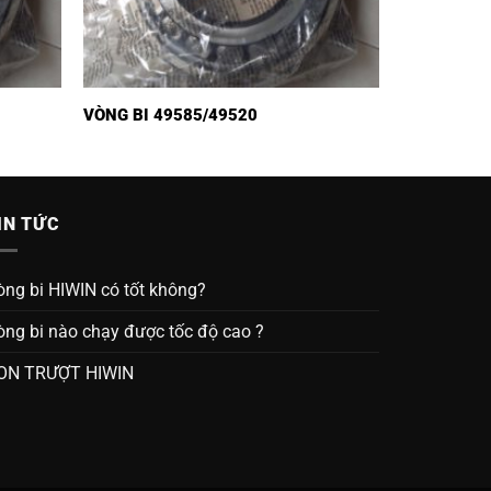
VÒNG BI 49585/49520
IN TỨC
òng bi HIWIN có tốt không?
òng bi nào chạy được tốc độ cao ?
ON TRƯỢT HIWIN