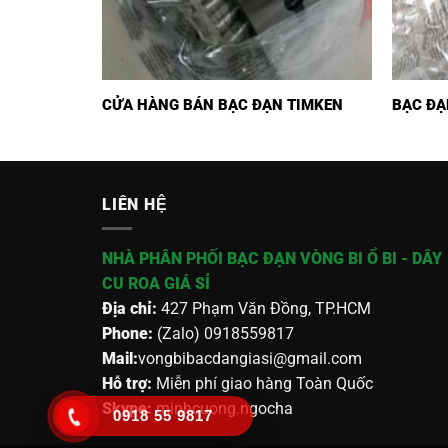
CỬA HÀNG BÁN BẠC ĐẠN TIMKEN
BẠC ĐẠ
LIÊN HỆ
NHÀ PHÂN PHỐI BẠC ĐẠN VÒNG BI Ổ BI - DÂY
CU ROA GIÁ SỈ
Địa chỉ:
427 Phạm Văn Đồng, TP.HCM
Phone:
(Zalo) 0918559817
Mail:
vongbibacdangiasi@gmail.com
Hỗ trợ:
Miễn phí giao hàng Toàn Quốc
Skype:
minhcuong.ngocha
0918 55 9817