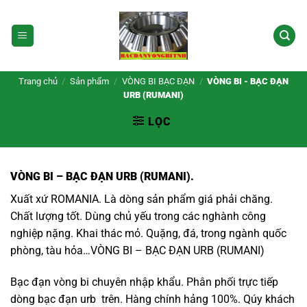
Bỏ
qua
nội
dung
Trang chủ
/
Sản phẩm
/
VÒNG BI BẠC ĐẠN
/
VÒNG BI - BẠC ĐẠN
URB (RUMANI)
LỌC
VÒNG BI – BẠC ĐẠN URB
(RUMANI).
Xuất xứ ROMANIA. Là dòng sản phẩm giá phải chăng.
Chất lượng tốt. Dùng chủ yếu trong các nghành công
nghiệp nặng. Khai thác mỏ. Quặng, đá, trong ngành quốc
phòng, tàu hỏa…
VÒNG BI – BẠC ĐẠN URB (RUMANI)
Bạc đạn vòng bi chuyên nhập khẩu. Phân phối trực tiếp
dòng
bạc đạn urb
trên. Hàng chính hảng 100%. Qúy khách