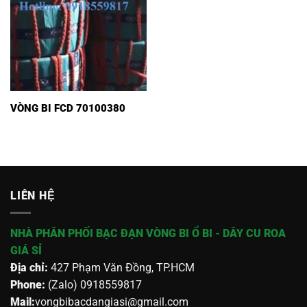
VÒNG BI FCD 70100380
LIÊN HỆ
NHÀ PHÂN PHỐI BẠC ĐẠN VÒNG BI Ổ BI - DÂY CU ROA
GIÁ SỈ
Địa chỉ:
427 Phạm Văn Đồng, TP.HCM
Phone:
(Zalo) 0918559817
Mail:
vongbibacdangiasi@gmail.com