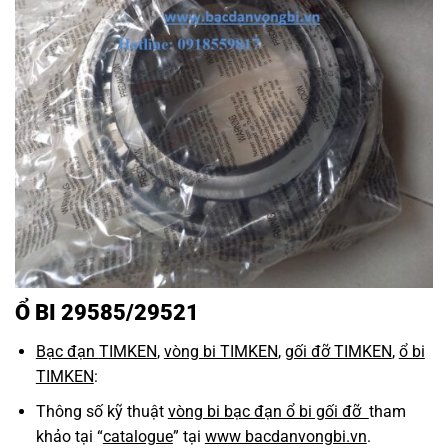
Ổ BI 29585/29521
Bạc đạn
TIMKEN
,
vòng bi TIMKEN
,
gối đỡ TIMKEN
,
ổ bi
TIMKEN
:
Thông số kỹ thuật
vòng bi bạc đạn ổ bi gối đỡ
tham
khảo tại “
catalogue
” tại
www bacdanvongbi.vn
.