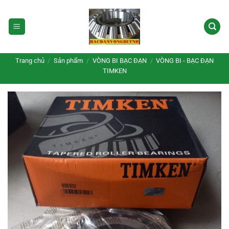
Bỏ
qua
nội
dung
Trang chủ
/
Sản phẩm
/
VÒNG BI BẠC ĐẠN
/
VÒNG BI - BẠC ĐẠN
TIMKEN