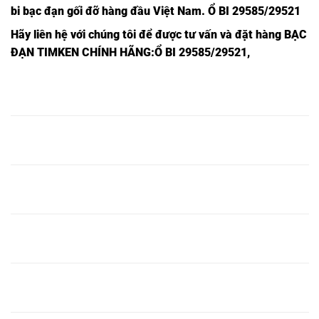
bi bạc đạn gối đỡ hàng đầu Việt Nam
. Ổ BI 29585/29521
Hãy liên hệ với chúng tôi để được tư vấn và đặt hàng
BẠC
ĐẠN TIMKEN CHÍNH HÃNG
:Ổ BI 29585/29521,
VÒNG
VÒNG
VÒNG
VÒNG BI
VÒNG BI
VÒNG BI
BI HR
BI HR
BI HR
HR
HR
HR 30317
30214J,
30315J,
32216J,
32316J,
32016J,
DJ,
VÒNG
VÒNG
VÒNG
VÒNG BI
VÒNG BI
VÒNG BI
BI HR
BI HR
BI HR
HR
HR
HR 30318
30215J,
30316J,
32217J,
32317J,
32017J,
DJ,
VÒNG
VÒNG
VÒNG
VÒNG BI
VÒNG BI
VÒNG BI
BI HR
BI HR
BI HR
HR
HR
HR 30319
30216J,
30317J,
32218J,
32318J,
32018J,
DJ,
VÒNG
VÒNG
VÒNG
VÒNG BI
VÒNG BI
VÒNG BI
BI HR
BI HR
BI HR
HR
HR
HR 30320
30217J,
30318J,
32219J,
32319J,
32019J,
DJ,
VÒNG
VÒNG
VÒNG
VÒNG BI
VÒNG BI
VÒNG BI
BI HR
BI HR
BI HR
HR
HR
HR 30321
30218J,
30319J,
32220J,
32320J,
32020J,
DJ,