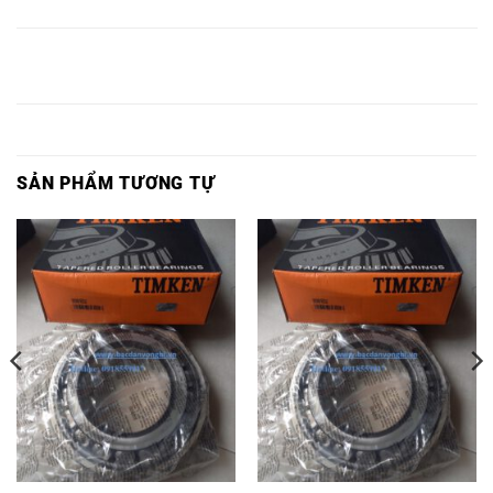
30228J,
30332J,
32232J,
32334J,
32032J,
DJ,
VÒNG
VÒNG
VÒNG
VÒNG BI
VÒNG BI
VÒNG BI
BI HR
BI HR
BI HR
HR
HR
HR 30336
30230J,
30334J,
32234J,
32336J,
32034J,
DJ,
SẢN PHẨM TƯƠNG TỰ