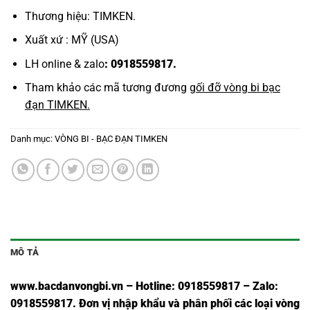
Thương hiệu: TIMKEN.
Xuất xứ : MỸ (USA)
LH online & zalo
: 0918559817.
Tham khảo các mã tương đương
gối đỡ vòng bi bạc
đạn TIMKEN
.
Danh mục:
VÒNG BI - BẠC ĐẠN TIMKEN
MÔ TẢ
www.bacdanvongbi.vn
–
Hotline: 0918559817 – Zalo:
0918559817. Đơn vị nhập khẩu và phân phối các loại vòng