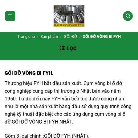
Bỏ
qua
nội
dung
Trang chủ
/
Sản phẩm
/
GỐI ĐỠ
/
GỐI ĐỠ VÒNG BI FYH
LỌC
GỐI ĐỠ VÒNG BI FYH.
Thương hiệu FYH bắt đầu sản xuất. Cụm vòng bi ổ đỡ
công nghiệp cung cấp thị trường ở Nhật bản vào năm
1950. Từ đó đến nay FYH vẫn tiếp tục được công nhận
như là một nhà sản xuất hàng đầu sử dụng quy trình công
nghệ kỹ thuật đặc biệt cho các ứng dụng cụm vòng bi ổ
đỡ.GỐI ĐỠ VÒNG BI FYH NHẬT.
Gồm 3 loại chính :
GỐI ĐỠ FYH (NHẬT).