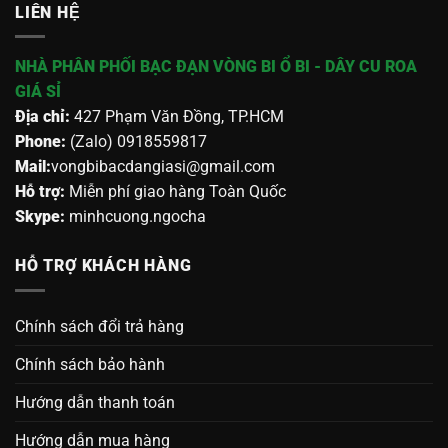
LIÊN HỆ
NHÀ PHÂN PHỐI BẠC ĐẠN VÒNG BI Ổ BI - DÂY CU ROA
GIÁ SỈ
Địa chỉ:
427 Phạm Văn Đồng, TP.HCM
Phone:
(Zalo) 0918559817
Mail:
vongbibacdangiasi@gmail.com
Hỗ trợ:
Miễn phí giao hàng Toàn Quốc
Skype:
minhcuong.ngocha
HỖ TRỢ KHÁCH HÀNG
Chính sách đổi trả hàng
Chính sách bảo hành
Hướng dẫn thanh toán
Hướng dẫn mua hàng