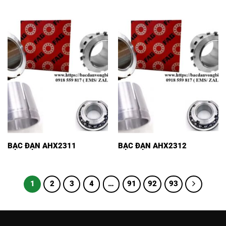
BẠC ĐẠN AHX2311
BẠC ĐẠN AHX2312
1
2
3
4
…
91
92
93