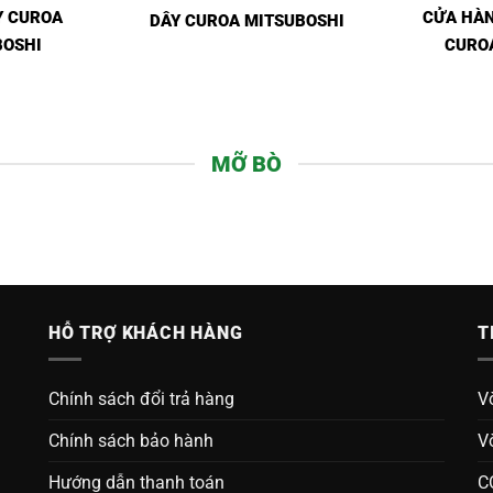
ÂY CUROA
CỬA HÀN
DÂY CUROA MITSUBOSHI
BOSHI
CURO
MỠ BÒ
HỖ TRỢ KHÁCH HÀNG
T
Chính sách đổi trả hàng
V
Chính sách bảo hành
V
Hướng dẫn thanh toán
C