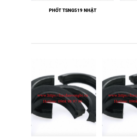
HẬT
PHỐT TSNG519 NHẬT