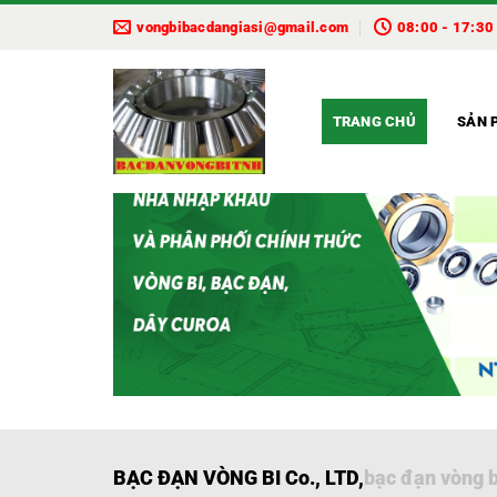
Bỏ
vongbibacdangiasi@gmail.com
08:00 - 17:30
qua
nội
dung
TRANG CHỦ
SẢN 
BẠC ĐẠN VÒNG BI
Co., LTD,
bạc đạn vòng b