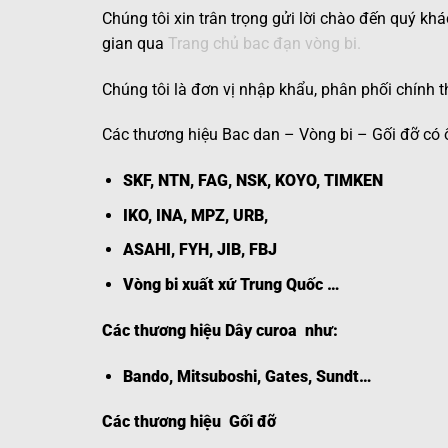
Chúng tôi xin trân trọng gửi lời chào đến quý k
gian qua
Trang chủ bac đạn vòng bi.
Chúng tôi là đơn vị nhập khẩu, phân phối chính
Các thương hiệu
Bac dan
–
Vòng bi
–
Gối đỡ
có ổ
SKF, NTN, FAG, NSK, KOYO, TIMKEN
IKO, INA, MPZ, URB,
ASAHI, FYH, JIB, FBJ
Vòng bi xuất xứ Trung Quốc …
Các thương hiệu
Dây curoa
như:
Bando, Mitsuboshi, Gates, Sundt…
Các thương hiệu
Gối đỡ