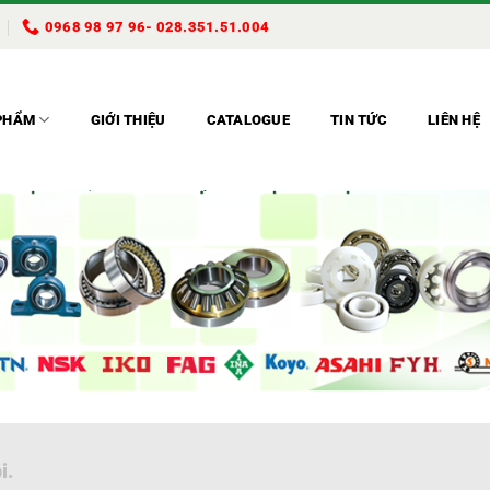
0968 98 97 96- 028.351.51.004
PHẨM
GIỚI THIỆU
CATALOGUE
TIN TỨC
LIÊN HỆ
i.