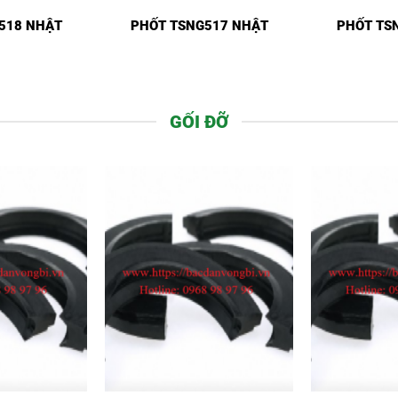
518 NHẬT
PHỐT TSNG517 NHẬT
PHỐT TS
GỐI ĐỠ