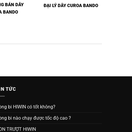
G BÁN DÂY
ĐẠI LÝ DÂY CUROA BANDO
A BANDO
IN TỨC
òng bi HIWIN có tốt không?
òng bi nào chạy được tốc độ cao ?
ON TRƯỢT HIWIN