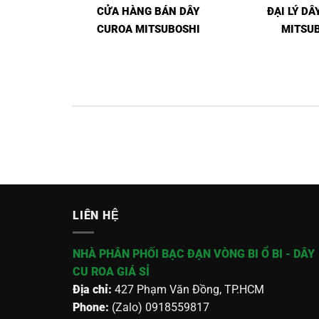
CỬA HÀNG BÁN DÂY
ĐẠI LÝ D
CUROA MITSUBOSHI
MITSU
LIÊN HỆ
NHÀ PHÂN PHỐI BẠC ĐẠN VÒNG BI Ổ BI - DÂY
CU ROA GIÁ SỈ
Địa chỉ:
427 Phạm Văn Đồng, TP.HCM
Phone:
(Zalo) 0918559817