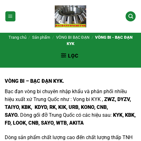
Bỏ
qua
nội
dung
Trang chủ
/
Sản phẩm
/
VÒNG BI BẠC ĐẠN
/
VÒNG BI - BẠC ĐẠN
KYK
LỌC
VÒNG BI – BẠC ĐẠN KYK.
Bạc đạn vòng bi chuyên nhập khẩu và phân phối nhiều
hiệu xuất xứ Trung Quốc như :
Vong bi KYK
,
ZWZ, DYZV,
TAIYO, KBK, KDYD, RK, KIK, URB, KONO, CNB,
SAYO.
Dòng gối đỡ Trung Quốc có các hiệu sau:
KYK, KBK,
FD, LOOK, CNB, SAYO, WTB, AKITA
Dòng sản phẩm chất lượng cao đến chất lượng thấp TNH