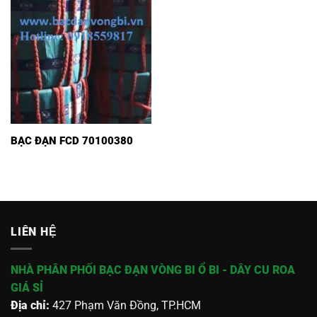
BẠC ĐẠN FCD 70100380
LIÊN HỆ
NHÀ PHÂN PHỐI BẠC ĐẠN VÒNG BI Ổ BI - DÂY CU ROA
GIÁ SỈ
Địa chỉ:
427 Phạm Văn Đồng, TP.HCM