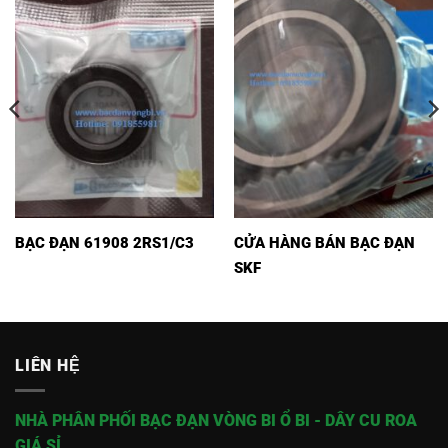
BẠC ĐẠN 61908 2RS1/C3
CỬA HÀNG BÁN BẠC ĐẠN
SKF
LIÊN HỆ
NHÀ PHÂN PHỐI BẠC ĐẠN VÒNG BI Ổ BI - DÂY CU ROA
GIÁ SỈ