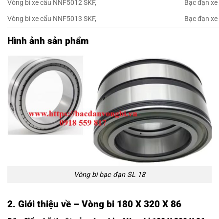
Vòng bi xe cẩu NNF5012 SKF,
Bạc đạn xe
Vòng bi xe cẩu NNF5013 SKF,
Bạc đạn xe
Hình ảnh sản phẩm
Vòng bi bạc đạn SL 18
2. Giới thiệu về – Vòng bi 180 X 320 X 86