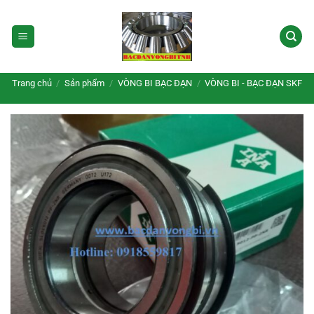
Bỏ
qua
nội
dung
Trang chủ
/
Sản phẩm
/
VÒNG BI BẠC ĐẠN
/
VÒNG BI - BẠC ĐẠN SKF