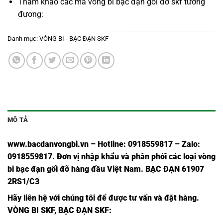
Tham khảo các mã
vòng bi bạc đạn gối đỡ skf
tương
đương:
Danh mục:
VÒNG BI - BẠC ĐẠN SKF
MÔ TẢ
www.bacdanvongbi.vn
–
Hotline: 0918559817 – Zalo:
0918559817. Đơn vị nhập khẩu và phân phối các loại vòng
bi bạc đạn gối đỡ hàng đầu Việt Nam
. BẠC ĐẠN 61907
2RS1/C3
Hãy liên hệ với chúng tôi để được tư vấn và đặt hàng.
VÒNG BI SKF
,
BẠC ĐẠN SKF
: