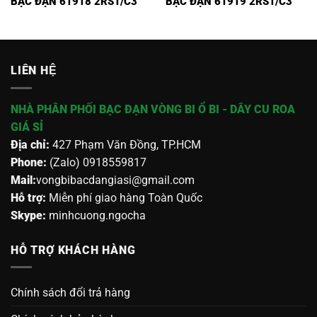
BẠC ĐẠN 61918 2RS1/C3
BẠC ĐẠN 61919 2RS1/C3
LIÊN HỆ
NHÀ PHÂN PHỐI BẠC ĐẠN VÒNG BI Ổ BI - DÂY CU ROA
GIÁ SỈ
Địa chỉ:
427 Phạm Văn Đồng, TP.HCM
Phone:
(Zalo) 0918559817
Mail:
vongbibacdangiasi@gmail.com
Hỗ trợ:
Miễn phí giao hàng Toàn Quốc
Skype:
minhcuong.ngocha
HỖ TRỢ KHÁCH HÀNG
Chính sách đổi trả hàng