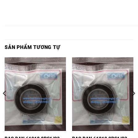
VÒNG
VÒNG
VÒNG
VÒNG BI
VÒNG
VÒNG
BI
BI
VÒNG BI
BI
6920
BI
BI
6920
6920
6920LLU,
6920,
2RS1/C3,
6920Z,
6920ZZ,
2Z,
2Z/C3,
SẢN PHẨM TƯƠNG TỰ