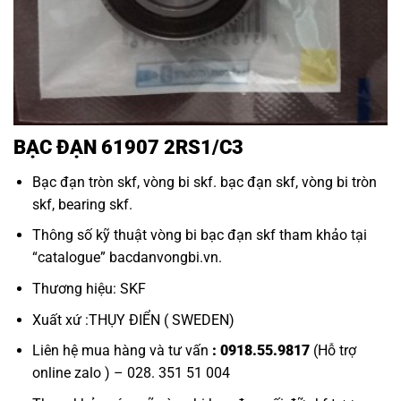
BẠC ĐẠN 61907 2RS1/C3
Bạc đạn tròn skf
,
vòng bi skf
.
bạc đạn skf
,
vòng bi tròn
skf, bearing skf.
Thông số kỹ thuật
vòng bi bạc đạn skf
tham khảo tại
“
catalogue
”
bacdanvongbi.vn
.
Thương hiệu: SKF
Xuất xứ :THỤY ĐIỂN ( SWEDEN)
Liên hệ mua hàng và tư vấn
: 0918.55.9817
(Hỗ trợ
online zalo ) – 028. 351 51 004