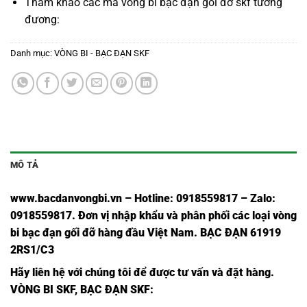
Tham khảo các mã
vòng bi bạc đạn gối đỡ skf
tương
đương:
Danh mục:
VÒNG BI - BẠC ĐẠN SKF
MÔ TẢ
www.bacdanvongbi.vn
–
Hotline: 0918559817 – Zalo:
0918559817. Đơn vị nhập khẩu và phân phối các loại vòng
bi bạc đạn gối đỡ hàng đầu Việt Nam
. BẠC ĐẠN 61919
2RS1/C3
Hãy liên hệ với chúng tôi để được tư vấn và đặt hàng.
VÒNG BI SKF
,
BẠC ĐẠN SKF
: