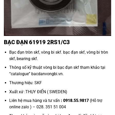
BẠC ĐẠN 61919 2RS1/C3
Bạc đạn tròn skf
,
vòng bi skf
.
bạc đạn skf
,
vòng bi tròn
skf, bearing skf.
Thông số kỹ thuật
vòng bi bạc đạn skf
tham khảo tại
“
catalogue
”
bacdanvongbi.vn
.
Thương hiệu: SKF
Xuất xứ :THỤY ĐIỂN ( SWEDEN)
Liên hệ mua hàng và tư vấn
: 0918.55.9817
(Hỗ trợ
online zalo ) – 028. 351 51 004