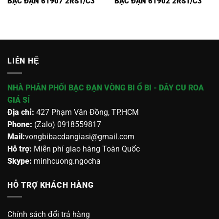
BẠC ĐẠN 61907 2RS1/C3
BẠC ĐẠN 61902 2RS1/C3
LIÊN HỆ
NHÀ PHÂN PHỐI BẠC ĐẠN VÒNG BI Ổ BI - DÂY CU ROA
GIÁ SỈ
Địa chỉ:
427 Phạm Văn Đồng, TP.HCM
Phone:
(Zalo) 0918559817
Mail:
vongbibacdangiasi@gmail.com
Hỗ trợ:
Miễn phí giao hàng Toàn Quốc
Skype:
minhcuong.ngocha
HỖ TRỢ KHÁCH HÀNG
Chính sách đổi trả hàng