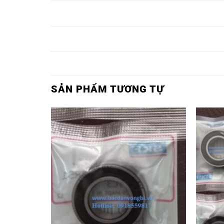
VÒNG BI 6009,
VÒNG BI 6009 2Z/C3,
VÒNG BI 6010,
VÒNG BI 6010 2Z/C3,
SẢN PHẨM TƯƠNG TỰ