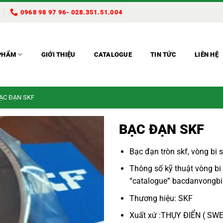
0968 98 97 96- 028.351.51.004
PHẨM
GIỚI THIỆU
CATALOGUE
TIN TỨC
LIÊN HỆ
BẠC ĐẠN SKF
BẠC ĐẠN SKF
Bạc đạn tròn skf
,
vòng bi s
Thông số kỹ thuật
vòng bi
“
catalogue
”
bacdanvongbi
Thương hiệu: SKF
Xuất xứ :THỤY ĐIỂN ( SW