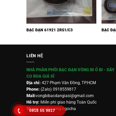
BẠC ĐẠN 61921 2RS1/C3
BẠC ĐẠ
LIÊN HỆ
NHÀ PHÂN PHỐI BẠC ĐẠN VÒNG BI Ổ BI - DÂY
CU ROA GIÁ SỈ
Địa chỉ:
427 Phạm Văn Đồng, TP.HCM
Phone:
(Zalo) 0918559817
Mail:
vongbibacdangiasi@gmail.com
Hỗ trợ:
Miễn phí giao hàng Toàn Quốc
Skype:
minhcuong.ngocha
0918 55 9817