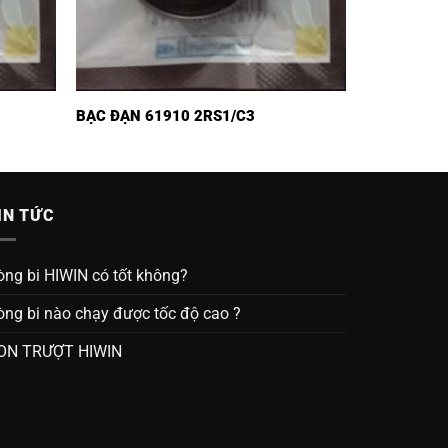
BẠC ĐẠN 61910 2RS1/C3
IN TỨC
òng bi HIWIN có tốt không?
òng bi nào chạy được tốc độ cao ?
ON TRƯỢT HIWIN