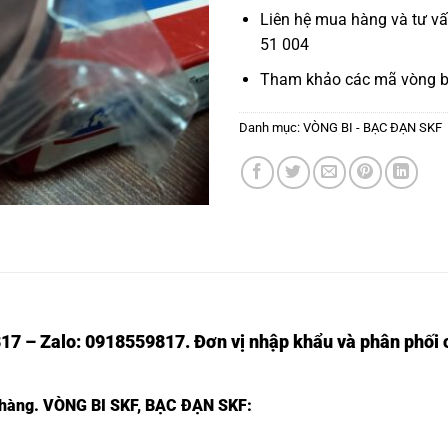
Liên hệ mua hàng và tư v
51 004
Tham khảo các mã
vòng b
Danh mục:
VÒNG BI - BẠC ĐẠN SKF
17 – Zalo: 0918559817. Đơn vị nhập khẩu và phân phối c
 hàng.
VÒNG BI SKF
,
BẠC ĐẠN SKF
: