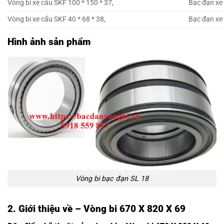
Vòng bi xe cẩu SKF 100 * 150 * 37,
Bạc đạn xe 
Vòng bi xe cẩu SKF 40 * 68 * 38,
Bạc đạn xe 
Hình ảnh sản phẩm
Vòng bi bạc đạn SL 18
2. Giới thiệu về – Vòng bi 670 X 820 X 69