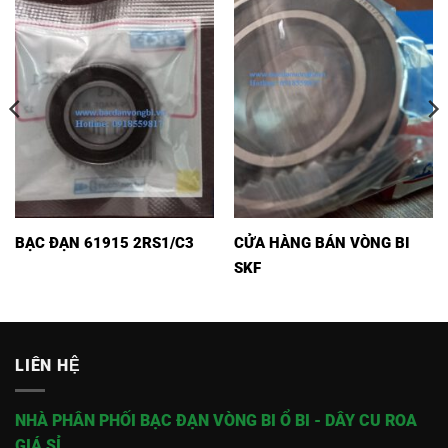
BẠC ĐẠN 61915 2RS1/C3
CỬA HÀNG BÁN VÒNG BI
SKF
LIÊN HỆ
NHÀ PHÂN PHỐI BẠC ĐẠN VÒNG BI Ổ BI - DÂY CU ROA
GIÁ SỈ