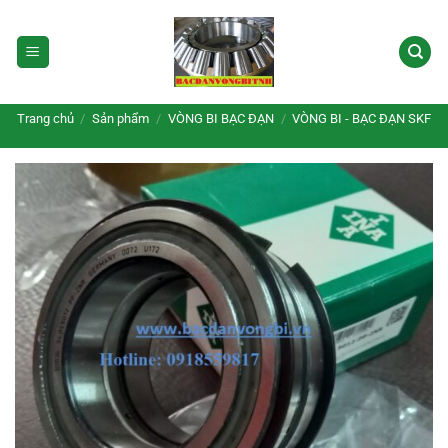
Bỏ
qua
nội
dung
Trang chủ
/
Sản phẩm
/
VÒNG BI BẠC ĐẠN
/
VÒNG BI - BẠC ĐẠN SKF