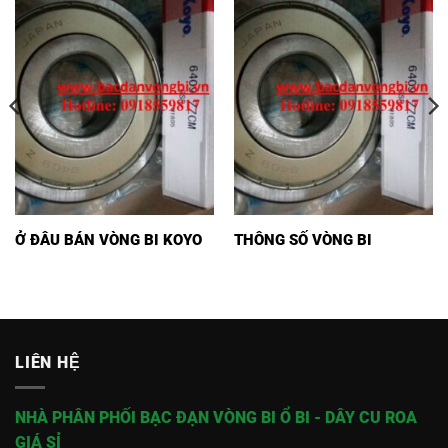
Ở ĐÂU BÁN VÒNG BI KOYO
THÔNG SỐ VÒNG BI
LIÊN HỆ
NHÀ PHÂN PHỐI BẠC ĐẠN VÒNG BI Ổ BI - DÂY CU ROA
GIÁ SỈ