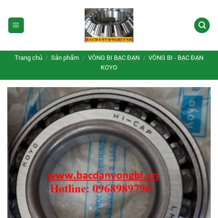
Bỏ
qua
nội
dung
Trang chủ
/
Sản phẩm
/
VÒNG BI BẠC ĐẠN
/
VÒNG BI - BẠC ĐẠN
KOYO