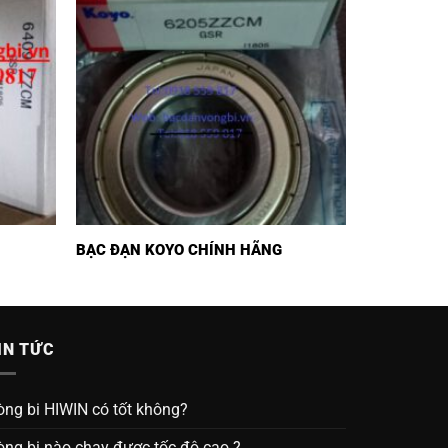
BẠC ĐẠN KOYO CHÍNH HÃNG
IN TỨC
òng bi HIWIN có tốt không?
òng bi nào chạy được tốc độ cao ?