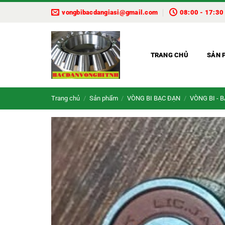
Bỏ
vongbibacdangiasi@gmail.com
08:00 - 17:30
qua
nội
dung
TRANG CHỦ
SẢN 
Trang chủ
/
Sản phẩm
/
VÒNG BI BẠC ĐẠN
/
VÒNG BI - 