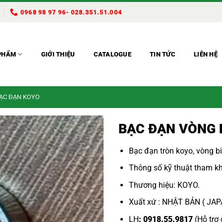
0968 98 97 96- 028.351.51.004
PHẨM
GIỚI THIỆU
CATALOGUE
TIN TỨC
LIÊN HỆ
BẠC ĐẠN KOYO
BẠC ĐẠN VÒNG B
Bạc đạn tròn koyo
,
vòng bi
Thông số kỹ thuật tham kh
Thương hiệu: KOYO.
Xuất xứ : NHẬT BẢN ( JA
LH
: 0918.55.9817
(Hỗ trợ 