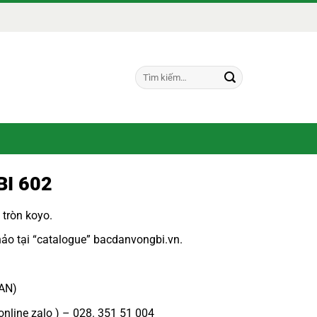
Tìm
kiếm:
I 602
 tròn koyo.
ảo tại “
catalogue
”
bacdanvongbi.vn
.
PAN)
online zalo ) – 028. 351 51 004