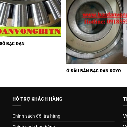
SỐ BẠC ĐẠN
Ở ĐÂU BÁN BẠC ĐẠN KOYO
HỖ TRỢ KHÁCH HÀNG
T
Chính sách đổi trả hàng
V
Chính sách bảo hành
V