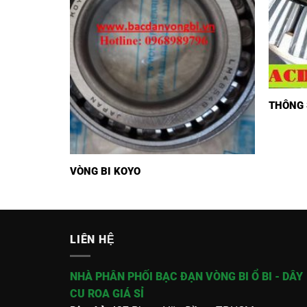
THÔNG 
VÒNG BI KOYO
LIÊN HỆ
NHÀ PHÂN PHỐI BẠC ĐẠN VÒNG BI Ổ BI - DÂY
CU ROA GIÁ SỈ