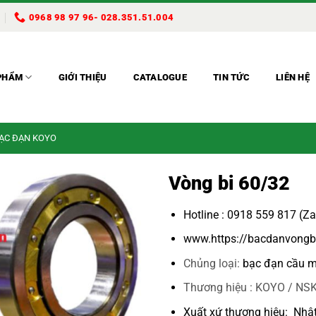
0968 98 97 96- 028.351.51.004
PHẨM
GIỚI THIỆU
CATALOGUE
TIN TỨC
LIÊN HỆ
BẠC ĐẠN KOYO
Vòng bi 60/32
Hotline : 0918 559 817 (Z
www.https://bacdanvongb
Chủng loại:
bạc đạn cầu m
Thương hiệu : KOYO / NSK
Xuất xứ thương hiệu: Nhậ