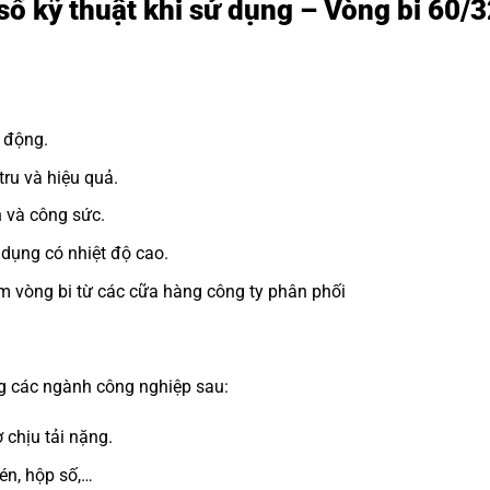
số kỹ thuật khi sử dụng – Vòng bi 60/
 động.
ru và hiệu quả.
n và công sức.
dụng có nhiệt độ cao.
m vòng bi từ các cữa hàng công ty phân phối
ng các ngành công nghiệp sau:
 chịu tải nặng.
n, hộp số,…