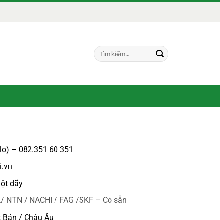
Tìm
kiếm:
alo) – 082.351 60 351
i.vn
ột dãy
/ NTN / NACHI / FAG /SKF – Có sẵn
t Bản / Châu Âu