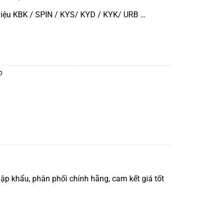
iệu KBK / SPIN / KYS/ KYD / KYK/ URB …
O
p khẩu, phân phối chính hãng, cam kết giá tốt