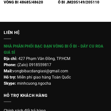
VÒNG BI 48685/48620
Ổ BI JM205149/205110
LIÊN HỆ
NHÀ PHÂN PHỐI BẠC ĐẠN VÒNG BI Ổ BI - DÂY CU ROA
GIÁ SỈ
Địa chỉ:
427 Phạm Văn Đồng, TP.HCM
Phone:
(Zalo) 0918559817
Mail:
vongbibacdangiasi@gmail.com
Hỗ trợ:
Miễn phí giao hàng Toàn Quốc
Skype:
minhcuong.ngocha
HỖ TRỢ KHÁCH HÀNG
Chính sách đổi trả hàng