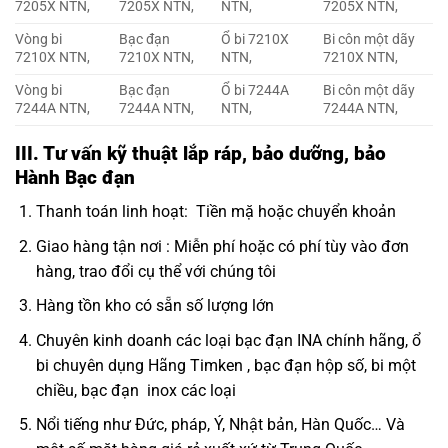
7205X NTN,
7205X NTN,
NTN,
7205X NTN,
Vòng bi
Bạc đạn
Ổ bi 7210X
Bi côn một dãy
7210X NTN,
7210X NTN,
NTN,
7210X NTN,
Vòng bi
Bạc đạn
Ổ bi 7244A
Bi côn một dãy
7244A NTN,
7244A NTN,
NTN,
7244A NTN,
III. Tư vấn kỹ thuật lắp ráp, bảo dưỡng, bảo
Hành Bạc đạn
Thanh toán linh hoạt: Tiền mặ hoặc chuyển khoản
Giao hàng tận nơi : Miễn phí hoặc có phí tùy vào đơn
hàng, trao đổi cụ thể với chúng tôi
Hàng tồn kho có sẵn số lượng lớn
Chuyên kinh doanh các loại bạc đạn INA chính hãng,
ổ
bi chuyên dụng Hãng Timken
, bạc đạn hộp số, bi một
chiều, bạc đạn inox các loại
Nổi tiếng như Đức, pháp, Ý, Nhật bản, Hàn Quốc… Và