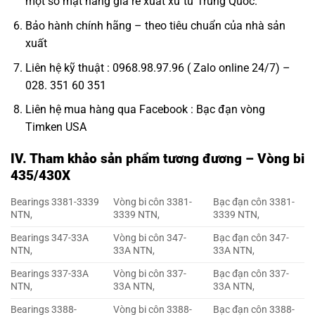
một số mặt hàng giá rẻ xuất xứ từ Trung Quốc.
Bảo hành chính hãng – theo tiêu chuẩn của nhà sản
xuất
Liên hệ kỹ thuật : 0968.98.97.96 ( Zalo online 24/7) –
028. 351 60 351
Liên hệ mua hàng qua Facebook :
Bạc đạn vòng
Timken USA
IV. Tham khảo sản phẩm tương đương – Vòng bi
435/430X
Bearings 3381-3339
Vòng bi côn 3381-
Bạc đạn côn 3381-
NTN,
3339 NTN,
3339 NTN,
Bearings 347-33A
Vòng bi côn 347-
Bạc đạn côn 347-
NTN,
33A NTN,
33A NTN,
Bearings 337-33A
Vòng bi côn 337-
Bạc đạn côn 337-
NTN,
33A NTN,
33A NTN,
Bearings 3388-
Vòng bi côn 3388-
Bạc đạn côn 3388-