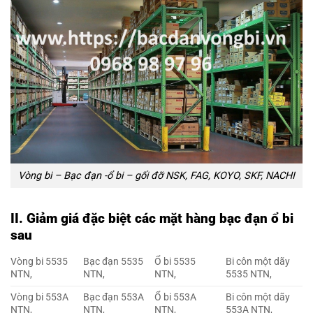
Vòng bi – Bạc đạn -ổ bi – gối đỡ NSK, FAG, KOYO, SKF, NACHI
II. Giảm giá đặc biệt các mặt hàng bạc đạn ổ bi
sau
Vòng bi 5535
Bạc đạn 5535
Ổ bi 5535
Bi côn một dãy
NTN,
NTN,
NTN,
5535 NTN,
Vòng bi 553A
Bạc đạn 553A
Ổ bi 553A
Bi côn một dãy
NTN,
NTN,
NTN,
553A NTN,