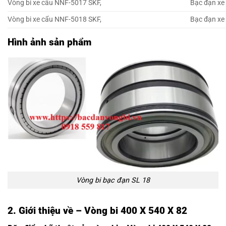
Vòng bi xe cẩu NNF-5017 SKF,
Bạc đạn xe
Vòng bi xe cẩu NNF-5018 SKF,
Bạc đạn xe
Hình ảnh sản phẩm
Vòng bi bạc đạn SL 18
2. Giới thiệu về – Vòng bi 400 X 540 X 82