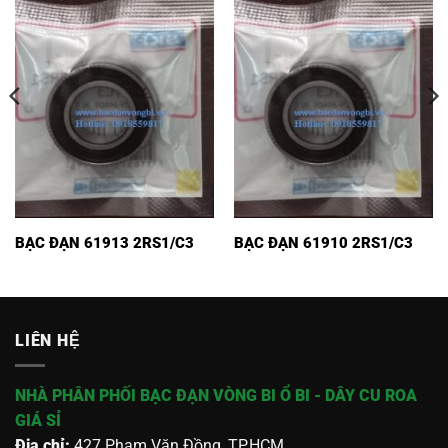
BẠC ĐẠN 61913 2RS1/C3
BẠC ĐẠN 61910 2RS1/C3
LIÊN HỆ
NHÀ PHÂN PHỐI BẠC ĐẠN VÒNG BI Ổ BI - DÂY CU ROA
GIÁ SỈ
Địa chỉ:
427 Phạm Văn Đồng, TP.HCM