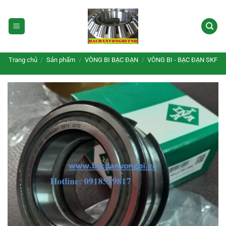
Bỏ
qua
nội
dung
Trang chủ
/
Sản phẩm
/
VÒNG BI BẠC ĐẠN
/
VÒNG BI - BẠC ĐẠN SKF