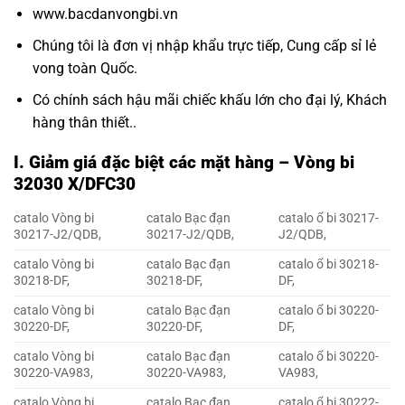
www.bacdanvongbi.vn
Chúng tôi là đơn vị nhập khẩu trực tiếp, Cung cấp sỉ lẻ
vong toàn Quốc.
Có chính sách hậu mãi chiếc khấu lớn cho đại lý, Khách
hàng thân thiết..
I. Giảm giá đặc biệt các mặt hàng – Vòng bi
32030 X/DFC30
catalo Vòng bi
catalo Bạc đạn
catalo ổ bi 30217-
30217-J2/QDB,
30217-J2/QDB,
J2/QDB,
catalo Vòng bi
catalo Bạc đạn
catalo ổ bi 30218-
30218-DF,
30218-DF,
DF,
catalo Vòng bi
catalo Bạc đạn
catalo ổ bi 30220-
30220-DF,
30220-DF,
DF,
catalo Vòng bi
catalo Bạc đạn
catalo ổ bi 30220-
30220-VA983,
30220-VA983,
VA983,
catalo Vòng bi
catalo Bạc đạn
catalo ổ bi 30222-