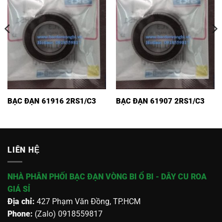
BẠC ĐẠN 61916 2RS1/C3
BẠC ĐẠN 61907 2RS1/C3
LIÊN HỆ
NHÀ PHÂN PHỐI BẠC ĐẠN VÒNG BI Ổ BI - DÂY CU ROA
GIÁ SỈ
Địa chỉ:
427 Phạm Văn Đồng, TP.HCM
Phone:
(Zalo) 0918559817