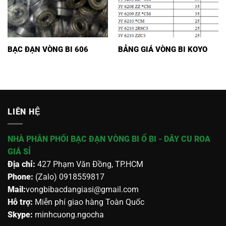
BẠC ĐẠN VÒNG BI 606
BẢNG GIÁ VÒNG BI KOYO
LIÊN HỆ
NHÀ PHÂN PHỐI BẠC ĐẠN VÒNG BI Ổ BI - DÂY CU ROA
GIÁ SỈ
Địa chỉ:
427 Phạm Văn Đồng, TP.HCM
Phone:
(Zalo) 0918559817
Mail:
vongbibacdangiasi@gmail.com
Hỗ trợ:
Miễn phí giao hàng Toàn Quốc
Skype:
minhcuong.ngocha