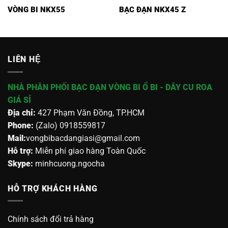
VÒNG BI NKX55
BẠC ĐẠN NKX45 Z
LIÊN HỆ
NHÀ PHÂN PHỐI BẠC ĐẠN VÒNG BI Ổ BI - DÂY CU ROA
GIÁ SỈ
Địa chỉ:
427 Phạm Văn Đồng, TP.HCM
Phone:
(Zalo) 0918559817
Mail:
vongbibacdangiasi@gmail.com
Hỗ trợ:
Miễn phí giao hàng Toàn Quốc
Skype:
minhcuong.ngocha
HỖ TRỢ KHÁCH HÀNG
Chính sách đổi trả hàng