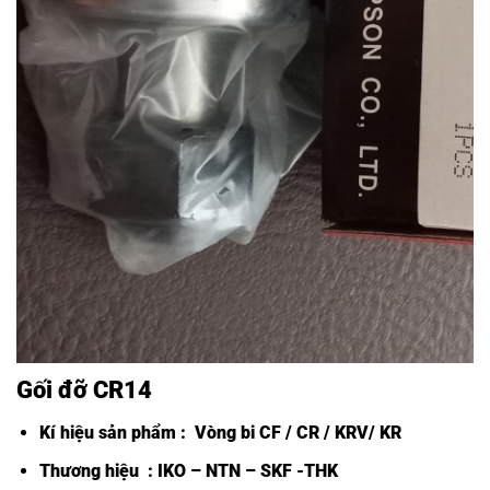
Gối đỡ CR14
Kí hiệu sản phẩm :
Vòng bi CF /
CR / KRV/ KR
Thương hiệu : IKO – NTN – SKF -THK