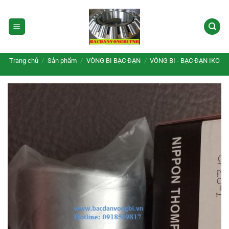
Bỏ
qua
nội
dung
Trang chủ
/
Sản phẩm
/
VÒNG BI BẠC ĐẠN
/
VÒNG BI - BẠC ĐẠN IKO