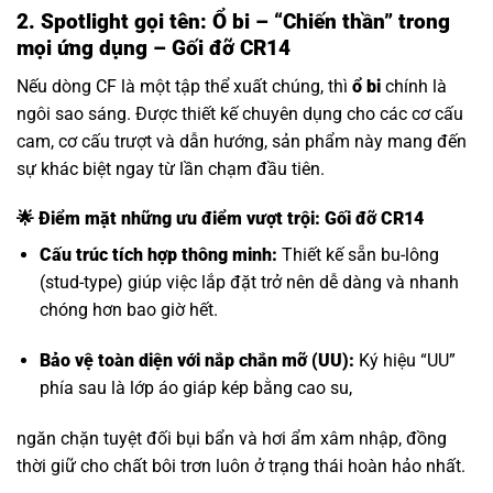
2. Spotlight gọi tên: Ổ bi – “Chiến thần” trong
mọi ứng dụng – Gối đỡ CR14
Nếu dòng CF là một tập thể xuất chúng, thì
ổ bi
chính là
ngôi sao sáng. Được thiết kế chuyên dụng cho các cơ cấu
cam, cơ cấu trượt và dẫn hướng, sản phẩm này mang đến
sự khác biệt ngay từ lần chạm đầu tiên.
🌟 Điểm mặt những ưu điểm vượt trội: Gối đỡ CR14
Cấu trúc tích hợp thông minh:
Thiết kế sẵn bu-lông
(stud-type) giúp việc lắp đặt trở nên dễ dàng và nhanh
chóng hơn bao giờ hết.
Bảo vệ toàn diện với nắp chắn mỡ (UU):
Ký hiệu “UU”
phía sau là lớp áo giáp kép bằng cao su,
ngăn chặn tuyệt đối bụi bẩn và hơi ẩm xâm nhập, đồng
thời giữ cho chất bôi trơn luôn ở trạng thái hoàn hảo nhất.