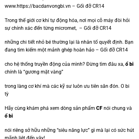
www.https://bacdanvongbi.vn – Gối đỡ CR14
Trong thế giới cơ khí tự động hóa, nơi mọi cỗ máy đòi hỏi
sự chính xác đến từng micromet, – Gối đỡ CR14
những chi tiết nhỏ bé thường lại là nhân tố quyết định. Bạn
đang tìm kiếm một mảnh ghép hoàn hảo – Gối đỡ CR14
cho hệ thống truyền động của mình? Đừng tìm đâu xa,
ổ bi
chính là “gương mặt vàng”
trong làng cơ khí mà các kỹ sư luôn ưu tiên săn đón.
O bi
tỳ
Hãy cùng khám phá xem dòng sản phẩm
CF
nói chung và
ổ bi
nói riêng sở hữu những “siêu năng lực” gì mà lại có sức hút
mãnh liệt đến vậy!