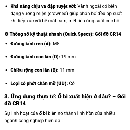
Khả năng chịu va đập tuyệt vời:
Vành ngoài có biên
dạng vương miện (crowned) giúp phân bố đều áp suất
khi tiếp xúc với bề mặt cam, triệt tiêu ứng suất cục bộ.
⚙️
Thông số kỹ thuật nhanh (Quick Specs): Gối đỡ CR14
Đường kính ren (d):
M8
Đường kính con lăn (D):
19 mm
Chiều rộng con lăn (B):
11 mm
Loại có phớt chắn mỡ (UU):
Có
3. Ứng dụng thực tế: Ổ bi xuất hiện ở đâu? – Gối
đỡ CR14
Sự linh hoạt của
ổ bi
biến nó thành linh hồn của nhiều
ngành công nghiệp hiện đại: