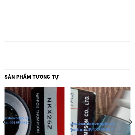
ĐẠN
ĐẠN
BI
NKX45
NKX45
NKX45
NKX45
NKX45,
NKX45,
NKX45,
IKO,
Z IKO,
IKO,
Z,
BẠC
BẠC
BẠC
BẠC
BẠC
BẠC
VÒNG
ĐẠN
ĐẠN
ĐẠN
ĐẠN
ĐẠN
ĐẠN
BI
NKX50
NKX50
NKX50
NKX50
NKX50,
NKX50,
NKX50,
IKO,
Z IKO,
IKO,
Z,
SẢN PHẨM TƯƠNG TỰ