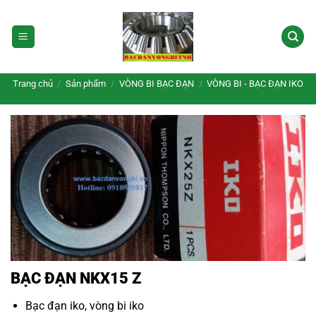
Bỏ
qua
nội
dung
Trang chủ
/
Sản phẩm
/
VÒNG BI BẠC ĐẠN
/
VÒNG BI - BẠC ĐẠN IKO
BẠC ĐẠN NKX15 Z
Bạc đạn iko, vòng bi iko