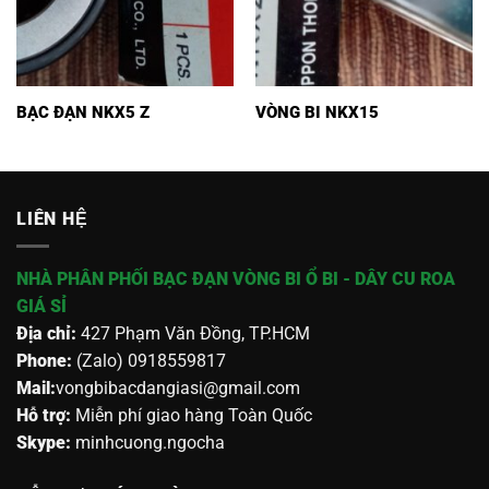
BẠC ĐẠN NKX5 Z
VÒNG BI NKX15
LIÊN HỆ
NHÀ PHÂN PHỐI BẠC ĐẠN VÒNG BI Ổ BI - DÂY CU ROA
GIÁ SỈ
Địa chỉ:
427 Phạm Văn Đồng, TP.HCM
Phone:
(Zalo) 0918559817
Mail:
vongbibacdangiasi@gmail.com
Hỗ trợ:
Miễn phí giao hàng Toàn Quốc
Skype:
minhcuong.ngocha