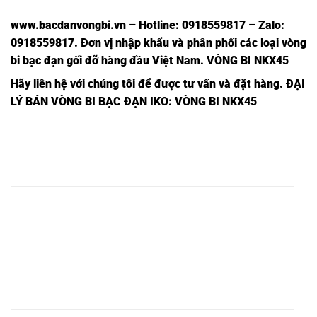
www.bacdanvongbi.vn
–
Hotline: 0918559817 – Zalo:
0918559817. Đơn vị nhập khẩu và phân phối các loại vòng
bi bạc đạn gối đỡ hàng đầu Việt Nam
. VÒNG BI NKX45
Hãy liên hệ với chúng tôi để được tư vấn và đặt hàng.
ĐẠI
LÝ BÁN VÒNG BI BẠC ĐẠN IKO: VÒNG BI NKX45
VÒNG
VÒNG
VÒNG
VÒNG
VÒNG BI
BI
BI
BI
BI
VÒNG BI
NKX5 Z
NKX5
NKX5
NKX5
NKX5
NKX5 INA,
INA,
JNS,
Z JNS,
JNS,
INA,
VÒNG
VÒNG
VÒNG
VÒNG
VÒNG BI
BI
BI
BI
BI
VÒNG BI
NKX10 Z
NKX10
NKX10
NKX10
NKX10
NKX10 INA,
INA,
JNS,
Z JNS,
JNS,
INA,
VÒNG
VÒNG
VÒNG
VÒNG
VÒNG BI
BI
BI
BI
BI
VÒNG BI
NKX15 Z
NKX15
NKX15
NKX15
NKX15
NKX15 INA,
INA,
JNS,
Z JNS,
JNS,
INA,