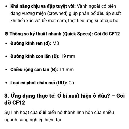
Khả năng chịu va đập tuyệt vời:
Vành ngoài có biên
dạng vương miện (crowned) giúp phân bố đều áp suất
khi tiếp xúc với bề mặt cam, triệt tiêu ứng suất cục bộ.
⚙️
Thông số kỹ thuật nhanh (Quick Specs): Gối đỡ CF12
Đường kính ren (d):
M8
Đường kính con lăn (D):
19 mm
Chiều rộng con lăn (B):
11 mm
Loại có phớt chắn mỡ (UU):
Có
3. Ứng dụng thực tế: Ổ bi xuất hiện ở đâu? – Gối
đỡ CF12
Sự linh hoạt của
ổ bi
biến nó thành linh hồn của nhiều
ngành công nghiệp hiện đại: