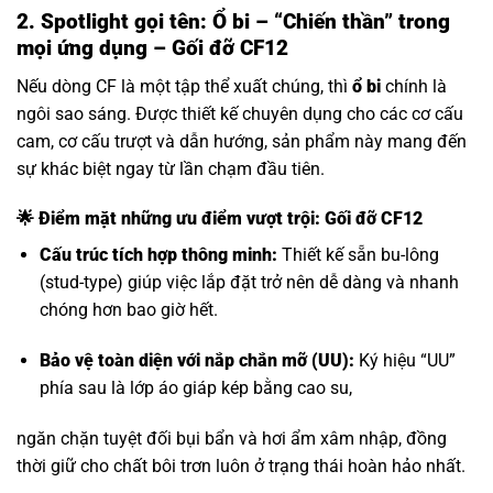
2. Spotlight gọi tên: Ổ bi – “Chiến thần” trong
mọi ứng dụng – Gối đỡ CF12
Nếu dòng CF là một tập thể xuất chúng, thì
ổ bi
chính là
ngôi sao sáng. Được thiết kế chuyên dụng cho các cơ cấu
cam, cơ cấu trượt và dẫn hướng, sản phẩm này mang đến
sự khác biệt ngay từ lần chạm đầu tiên.
🌟 Điểm mặt những ưu điểm vượt trội: Gối đỡ CF12
Cấu trúc tích hợp thông minh:
Thiết kế sẵn bu-lông
(stud-type) giúp việc lắp đặt trở nên dễ dàng và nhanh
chóng hơn bao giờ hết.
Bảo vệ toàn diện với nắp chắn mỡ (UU):
Ký hiệu “UU”
phía sau là lớp áo giáp kép bằng cao su,
ngăn chặn tuyệt đối bụi bẩn và hơi ẩm xâm nhập, đồng
thời giữ cho chất bôi trơn luôn ở trạng thái hoàn hảo nhất.