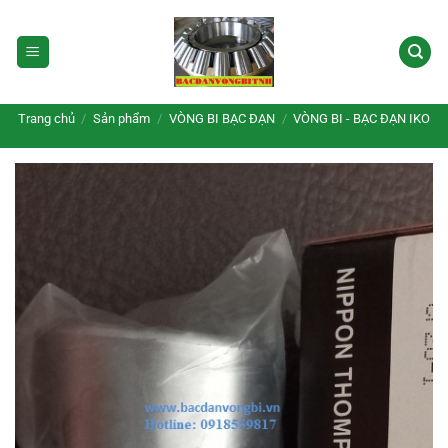
Bỏ
qua
nội
dung
Trang chủ
/
Sản phẩm
/
VÒNG BI BẠC ĐẠN
/
VÒNG BI - BẠC ĐẠN IKO