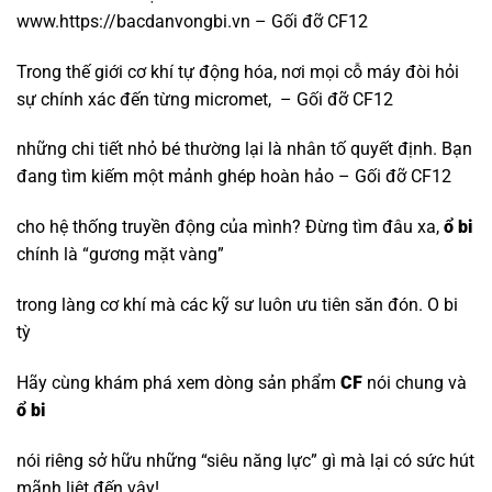
www.https://bacdanvongbi.vn – Gối đỡ CF12
Trong thế giới cơ khí tự động hóa, nơi mọi cỗ máy đòi hỏi
sự chính xác đến từng micromet, – Gối đỡ CF12
những chi tiết nhỏ bé thường lại là nhân tố quyết định. Bạn
đang tìm kiếm một mảnh ghép hoàn hảo – Gối đỡ CF12
cho hệ thống truyền động của mình? Đừng tìm đâu xa,
ổ bi
chính là “gương mặt vàng”
trong làng cơ khí mà các kỹ sư luôn ưu tiên săn đón.
O bi
tỳ
Hãy cùng khám phá xem dòng sản phẩm
CF
nói chung và
ổ bi
nói riêng sở hữu những “siêu năng lực” gì mà lại có sức hút
mãnh liệt đến vậy!