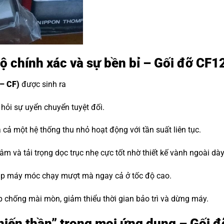
độ chính xác và sự bền bỉ – Gối đỡ CF1
– CF)
được sinh ra
ỏi sự uyển chuyển tuyệt đối.
cả một hệ thống thu nhỏ hoạt động với tần suất liên tục.
m và tải trọng dọc trục nhẹ cực tốt nhờ thiết kế vành ngoài dà
iúp máy móc chạy mượt mà ngay cả ở tốc độ cao.
p chống mài mòn, giảm thiểu thời gian bảo trì và dừng máy.
“Chiến thần” trong mọi ứng dụng – Gối 