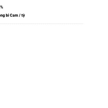
0%
ng bi Cam / tỳ