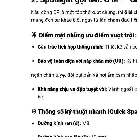
Nếu dòng CF là một tập thể xuất chúng, thì
ổ bi
c
mang đến sự khác biệt ngay từ lần chạm đầu tiê
🌟 Điểm mặt những ưu điểm vượt trội
Cấu trúc tích hợp thông minh:
Thiết kế sẵn bu
Bảo vệ toàn diện với nắp chắn mỡ (UU):
Ký hi
ngăn chặn tuyệt đối bụi bẩn và hơi ẩm xâm nhập, 
Khả năng chịu va đập tuyệt vời:
Vành ngoài có
bộ.
⚙️
Thông số kỹ thuật nhanh (Quick Sp
Đường kính ren (d):
M8