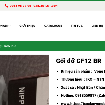
0968 98 97 96- 028.351.51.004
PHẨM
GIỚI THIỆU
CATALOGUE
TIN TỨC
LIÊN HỆ
BẠC ĐẠN IKO
Gối đỡ CF12 BR
Kí hiệu sản phẩm :
Vòng b
Thương hiệu : IKO – NTN
Xuất xứ : Nhật Bản / Châ
Hotline: 0918559817 (Zalo
www.https://bacdanvongb