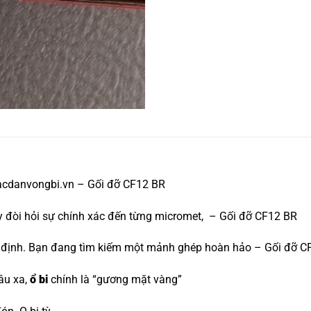
acdanvongbi.vn – Gối đỡ CF12 BR
áy đòi hỏi sự chính xác đến từng micromet, – Gối đỡ CF12 BR
yết định. Bạn đang tìm kiếm một mảnh ghép hoàn hảo – Gối đỡ 
âu xa,
ổ bi
chính là “gương mặt vàng”