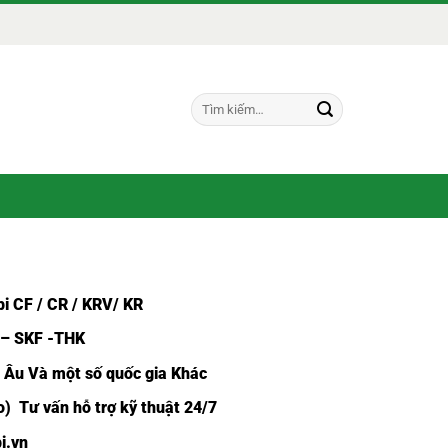
Tìm
kiếm:
i CF /
CR / KRV/ KR
 – SKF -THK
u Âu Và một số quốc gia Khác
) Tư vấn hỗ trợ kỹ thuật 24/7
i.vn