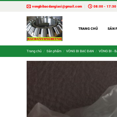
Bỏ
vongbibacdangiasi@gmail.com
08:00 - 17:30
qua
nội
dung
TRANG CHỦ
SẢN 
Trang chủ
/
Sản phẩm
/
VÒNG BI BẠC ĐẠN
/
VÒNG BI - 