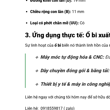
Đường kính con lăn (D):
19 mm
Chiều rộng con lăn (B):
11 mm
Loại có phớt chắn mỡ (UU):
Có
3. Ứng dụng thực tế: Ổ bi xu
Sự linh hoạt của
ổ bi
biến nó thành linh hồn của
🔹
Máy móc tự động hóa & CNC:
Đả
🔹
Dây chuyền đóng gói & băng tải:
🔹
Thiết bị y tế & máy in công nghi
Liên hệ ngay với chúng tôi hôm nay để sở hữu 
Liên hệ: 0918559817 ( zalo)