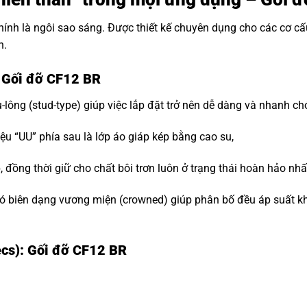
hính là ngôi sao sáng. Được thiết kế chuyên dụng cho các cơ c
n.
: Gối đỡ CF12 BR
-lông (stud-type) giúp việc lắp đặt trở nên dễ dàng và nhanh ch
ệu “UU” phía sau là lớp áo giáp kép bằng cao su,
đồng thời giữ cho chất bôi trơn luôn ở trạng thái hoàn hảo nhấ
 biên dạng vương miện (crowned) giúp phân bố đều áp suất khi t
ecs): Gối đỡ CF12 BR