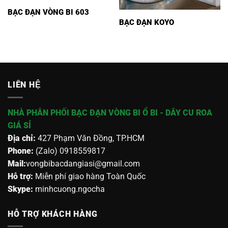
BẠC ĐẠN VÒNG BI 603
BẠC ĐẠN KOYO
LIÊN HỆ
NHÀ PHÂN PHỐI BẠC ĐẠN VÒNG BI Ổ BI - DÂY CU ROA
GIÁ SỈ
Địa chỉ:
427 Phạm Văn Đồng, TP.HCM
Phone:
(Zalo) 0918559817
Mail:
vongbibacdangiasi@gmail.com
Hỗ trợ:
Miễn phí giao hàng Toàn Quốc
Skype:
minhcuong.ngocha
HỖ TRỢ KHÁCH HÀNG