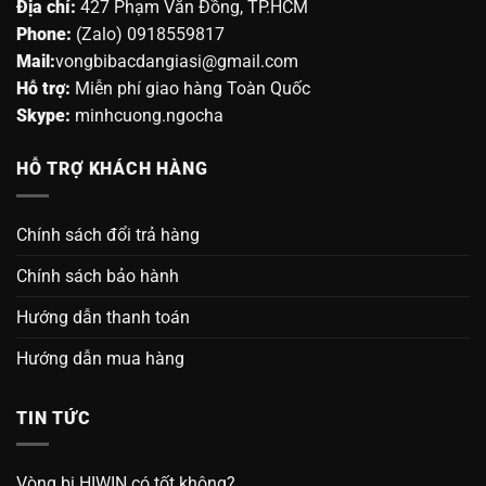
Địa chỉ:
427 Phạm Văn Đồng, TP.HCM
Phone:
(Zalo) 0918559817
Mail:
vongbibacdangiasi@gmail.com
Hỗ trợ:
Miễn phí giao hàng Toàn Quốc
Skype:
minhcuong.ngocha
HỖ TRỢ KHÁCH HÀNG
Chính sách đổi trả hàng
Chính sách bảo hành
Hướng dẫn thanh toán
Hướng dẫn mua hàng
TIN TỨC
Vòng bi HIWIN có tốt không?