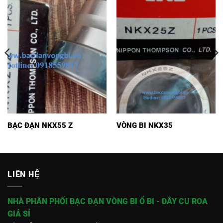
BẠC ĐẠN NKX55 Z
VÒNG BI NKX35
LIÊN HỆ
NHÀ PHÂN PHỐI BẠC ĐẠN VÒNG BI Ổ BI - DÂY CU ROA
GIÁ SỈ