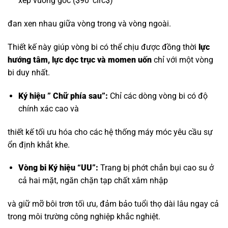
xếp vuông góc (
$90^circ$
)
đan xen nhau giữa vòng trong và vòng ngoài.
Thiết kế này giúp vòng bi có thể chịu được đồng thời
lực
hướng tâm, lực dọc trục và momen uốn
chỉ với một vòng
bi duy nhất.
Ký hiệu ” Chữ phía sau”:
Chỉ các dòng vòng bi có độ
chính xác cao và
thiết kế tối ưu hóa cho các hệ thống máy móc yêu cầu sự
ổn định khắt khe.
Vòng bi Ký hiệu “UU”:
Trang bị phớt chắn bụi cao su ở
cả hai mặt, ngăn chặn tạp chất xâm nhập
và giữ mỡ bôi trơn tối ưu, đảm bảo tuổi thọ dài lâu ngay cả
trong môi trường công nghiệp khắc nghiệt.