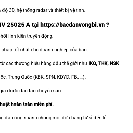
 độ 3D, hệ thống radar và thiết bị vệ tinh.
V 25025 A tại https://bacdanvongbi.vn ?
ối linh kiện truyền động,
 pháp tốt nhất cho doanh nghiệp của bạn:
ừ các thương hiệu hàng đầu thế giới như
IKO, THK, NSK
uốc, Trung Quốc (KBK, SPN, KDYD, FBJ…).
gia được đào tạo chuyên sâu
 thuật hoàn toàn miễn phí
.
g đáp ứng nhanh chóng mọi đơn hàng từ sỉ đến lẻ