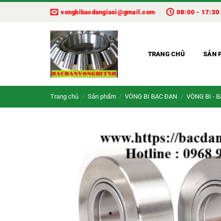
Bỏ
vongbibacdangiasi@gmail.com
08:00 - 17:30
qua
nội
dung
TRANG CHỦ
SẢN 
Trang chủ
/
Sản phẩm
/
VÒNG BI BẠC ĐẠN
/
VÒNG BI - 