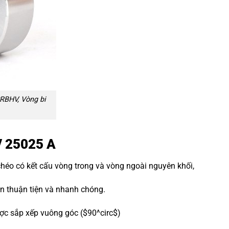
RBHV, Vòng bi
V 25025 A
 chéo có kết cấu vòng trong và vòng ngoài nguyên khối,
nên thuận tiện và nhanh chóng.
ợc sắp xếp vuông góc (
$90^circ$
)