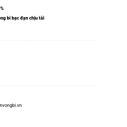
0%
ng bi bạc đạn chịu tải
anvongbi.vn