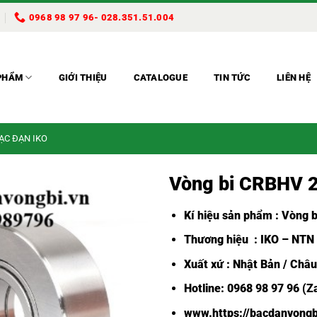
0968 98 97 96- 028.351.51.004
PHẨM
GIỚI THIỆU
CATALOGUE
TIN TỨC
LIÊN HỆ
BẠC ĐẠN IKO
Vòng bi CRBHV 
Kí hiệu sản phẩm : Vòng bi
Thương hiệu : IKO – NTN
Xuất xứ : Nhật Bản / Châ
Hotline: 0968 98 97 96 (Z
www.https://bacdanvongb