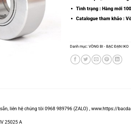
Tình trạng : Hàng mới 10
Catalogue tham khảo :
Vò
Danh mục:
VÒNG BI - BẠC ĐẠN IKO
ẵn, liên hệ chúng tôi 0968 989796 (ZALO) , www.https://bacd
HV 25025 A