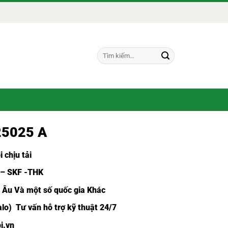
Tìm
kiếm:
25025 A
 chịu tải
 – SKF -THK
u Âu Và một số quốc gia Khác
alo) Tư vấn hỗ trợ kỹ thuật 24/7
i.vn