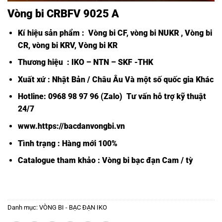
Vòng bi CRBFV 9025 A
Kí hiệu sản phẩm :
Vòng bi CF
,
vòng bi NUKR
,
Vòng bi
CR, vòng bi KRV, Vòng bi KR
Thương hiệu : IKO – NTN – SKF -THK
Xuất xứ : Nhật Bản / Châu Âu Và một số quốc gia Khác
Hotline: 0968 98 97 96 (Zalo) Tư vấn hỗ trợ kỹ thuật
24/7
www.https://bacdanvongbi.vn
Tình trạng : Hàng mới 100%
Catalogue tham khảo :
Vòng bi bạc đạn Cam / tỳ
Danh mục:
VÒNG BI - BẠC ĐẠN IKO