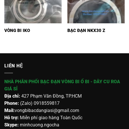
VÒNG BI IKO
BẠC ĐẠN NKX30 Z
LIÊN HỆ
NHÀ PHÂN PHỐI BẠC ĐẠN VÒNG BI Ổ BI - DÂY CU ROA
GIÁ SỈ
Địa chỉ:
427 Phạm Văn Đồng, TP.HCM
Phone:
(Zalo) 0918559817
Mail:
vongbibacdangiasi@gmail.com
Hỗ trợ:
Miễn phí giao hàng Toàn Quốc
Skype:
minhcuong.ngocha