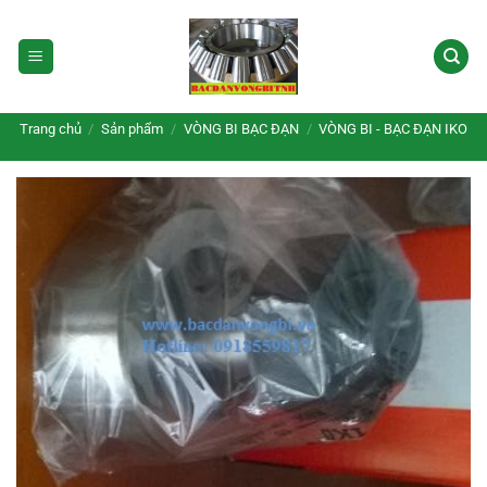
Bỏ
qua
nội
dung
Trang chủ
/
Sản phẩm
/
VÒNG BI BẠC ĐẠN
/
VÒNG BI - BẠC ĐẠN IKO