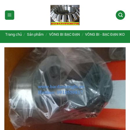
Bỏ
qua
nội
dung
Trang chủ
/
Sản phẩm
/
VÒNG BI BẠC ĐẠN
/
VÒNG BI - BẠC ĐẠN IKO