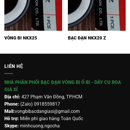
VÒNG BI NKX25
BẠC ĐẠN NKX20 Z
LIÊN HỆ
NHÀ PHÂN PHỐI BẠC ĐẠN VÒNG BI Ổ BI - DÂY CU ROA
GIÁ SỈ
Địa chỉ:
427 Phạm Văn Đồng, TP.HCM
Phone:
(Zalo) 0918559817
Mail:
vongbibacdangiasi@gmail.com
Hỗ trợ:
Miễn phí giao hàng Toàn Quốc
Skype:
minhcuong.ngocha