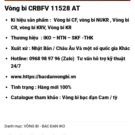
Vòng bi CRBFV 11528 AT
Kí hiệu sản phẩm :
Vòng bi CF
,
vòng bi NUKR
,
Vòng bi
CR, vòng bi KRV, Vòng bi KR
Thương hiệu : IKO – NTN – SKF -THK
Xuất xứ : Nhật Bản / Châu Âu Và một số quốc gia Khác
Hotline: 0968 98 97 96 (Zalo) Tư vấn hỗ trợ kỹ thuật
24/7
www.https://bacdanvongbi.vn
Tình trạng : Hàng mới 100%
Catalogue tham khảo :
Vòng bi bạc đạn Cam / tỳ
Danh mục:
VÒNG BI - BẠC ĐẠN IKO