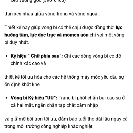
xếp vuông góc (
$90^circ$
)
đan xen nhau giữa vòng trong và vòng ngoài.
Thiết kế này giúp vòng bi có thể chịu được đồng thời
lực
hướng tâm, lực dọc trục và momen uốn
chỉ với một vòng
bi duy nhất.
Ký hiệu ” Chữ phía sau”:
Chỉ các dòng vòng bi có độ
chính xác cao và
thiết kế tối ưu hóa cho các hệ thống máy móc yêu cầu sự
ổn định khắt khe.
Vòng bi Ký hiệu “UU”:
Trang bị phớt chắn bụi cao su ở
cả hai mặt, ngăn chặn tạp chất xâm nhập
và giữ mỡ bôi trơn tối ưu, đảm bảo tuổi thọ dài lâu ngay cả
trong môi trường công nghiệp khắc nghiệt.