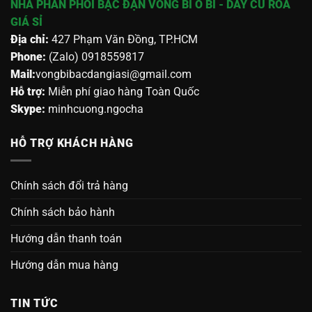
NHÀ PHÂN PHỐI BẠC ĐẠN VÒNG BI Ổ BI - DÂY CU ROA
GIÁ SỈ
Địa chỉ:
427 Phạm Văn Đồng, TP.HCM
Phone:
(Zalo) 0918559817
Mail:
vongbibacdangiasi@gmail.com
Hỗ trợ:
Miễn phí giao hàng Toàn Quốc
Skype:
minhcuong.ngocha
HỖ TRỢ KHÁCH HÀNG
Chính sách đổi trả hàng
Chính sách bảo hành
Hướng dẫn thanh toán
Hướng dẫn mua hàng
TIN TỨC