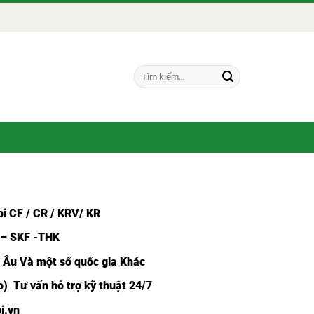
Tìm
kiếm:
R
i CF /
CR / KRV/ KR
 – SKF -THK
u Âu Và một số quốc gia Khác
) Tư vấn hỗ trợ kỹ thuật 24/7
i.vn