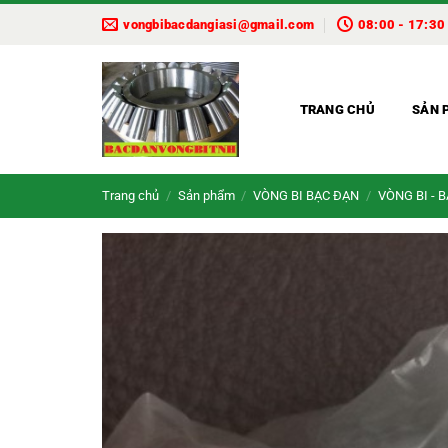
Bỏ
vongbibacdangiasi@gmail.com
08:00 - 17:30
qua
nội
dung
TRANG CHỦ
SẢN 
Trang chủ
/
Sản phẩm
/
VÒNG BI BẠC ĐẠN
/
VÒNG BI - 