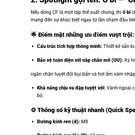
Nếu dòng CF là một tập thể xuất chúng, thì
ổ bi
c
mang đến sự khác biệt ngay từ lần chạm đầu tiê
🌟 Điểm mặt những ưu điểm vượt trội
Cấu trúc tích hợp thông minh:
Thiết kế sẵn bu
Bảo vệ toàn diện với nắp chắn mỡ (UU):
Ký hi
ngăn chặn tuyệt đối bụi bẩn và hơi ẩm xâm nhập, 
Khả năng chịu va đập tuyệt vời:
Vành ngoài có
bộ.
⚙️
Thông số kỹ thuật nhanh (Quick Sp
Đường kính ren (d):
M8