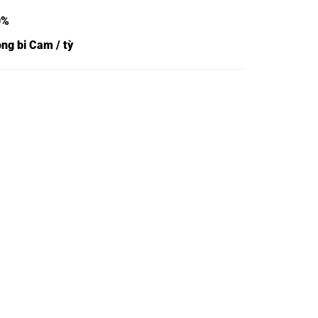
0%
ng bi Cam / tỳ