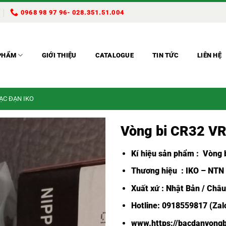
0968 98 97 96- 028.351.51.004
PHẨM
GIỚI THIỆU
CATALOGUE
TIN TỨC
LIÊN HỆ
BẠC ĐẠN IKO
Vòng bi CR32 V
Kí hiệu sản phẩm :
Vòng b
Thương hiệu : IKO – NTN
Xuất xứ : Nhật Bản / Châ
Hotline: 0918559817 (Zalo
www.https://bacdanvongb