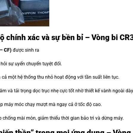
độ chính xác và sự bền bỉ – Vòng bi CR
– CF)
được sinh ra
ỏi sự uyển chuyển tuyệt đối.
cả một hệ thống thu nhỏ hoạt động với tần suất liên tục.
m và tải trọng dọc trục nhẹ cực tốt nhờ thiết kế vành ngoài dà
iúp máy móc chạy mượt mà ngay cả ở tốc độ cao.
p chống mài mòn, giảm thiểu thời gian bảo trì và dừng máy.
“Chiến thần” trong mọi ứng dụng – Vòn