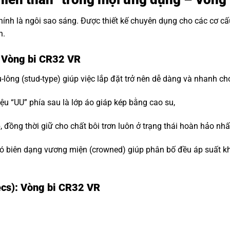
hính là ngôi sao sáng. Được thiết kế chuyên dụng cho các cơ c
n.
: Vòng bi CR32 VR
-lông (stud-type) giúp việc lắp đặt trở nên dễ dàng và nhanh ch
ệu “UU” phía sau là lớp áo giáp kép bằng cao su,
đồng thời giữ cho chất bôi trơn luôn ở trạng thái hoàn hảo nhấ
 biên dạng vương miện (crowned) giúp phân bố đều áp suất khi t
ecs): Vòng bi CR32 VR