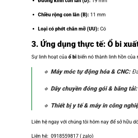
Đường kính con lăn (D):
19 mm
Chiều rộng con lăn (B):
11 mm
Loại có phớt chắn mỡ (UU):
Có
3. Ứng dụng thực tế: Ổ bi xu
Sự linh hoạt của
ổ bi
biến nó thành linh hồn của
🔹
Máy móc tự động hóa & CNC:
Đả
🔹
Dây chuyền đóng gói & băng tải:
🔹
Thiết bị y tế & máy in công nghi
Liên hệ ngay với chúng tôi hôm nay để sở hữu 
Liên hệ: 0918559817 ( zalo)