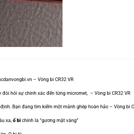
acdanvongbi.vn – Vòng bi CR32 VR
áy đòi hỏi sự chính xác đến từng micromet, – Vòng bi CR32 VR
yết định. Bạn đang tìm kiếm một mảnh ghép hoàn hảo – Vòng bi
âu xa,
ổ bi
chính là “gương mặt vàng”