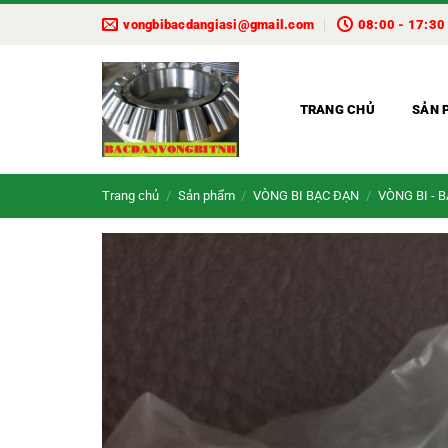
Bỏ
vongbibacdangiasi@gmail.com
08:00 - 17:30
qua
nội
dung
TRANG CHỦ
SẢN 
Trang chủ
/
Sản phẩm
/
VÒNG BI BẠC ĐẠN
/
VÒNG BI - 