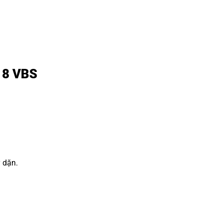
R18 VBS
y dặn.