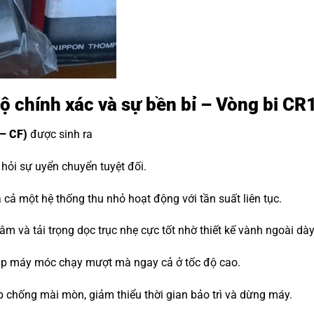
độ chính xác và sự bền bỉ – Vòng bi C
– CF)
được sinh ra
ỏi sự uyển chuyển tuyệt đối.
cả một hệ thống thu nhỏ hoạt động với tần suất liên tục.
m và tải trọng dọc trục nhẹ cực tốt nhờ thiết kế vành ngoài dà
iúp máy móc chạy mượt mà ngay cả ở tốc độ cao.
p chống mài mòn, giảm thiểu thời gian bảo trì và dừng máy.