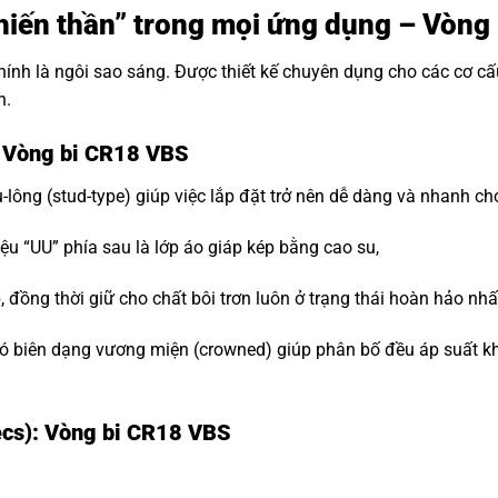
“Chiến thần” trong mọi ứng dụng – Vòn
hính là ngôi sao sáng. Được thiết kế chuyên dụng cho các cơ c
n.
: Vòng bi CR18 VBS
-lông (stud-type) giúp việc lắp đặt trở nên dễ dàng và nhanh ch
ệu “UU” phía sau là lớp áo giáp kép bằng cao su,
đồng thời giữ cho chất bôi trơn luôn ở trạng thái hoàn hảo nhấ
 biên dạng vương miện (crowned) giúp phân bố đều áp suất khi t
ecs): Vòng bi CR18 VBS