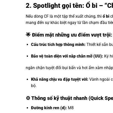
2. Spotlight gọi tên: Ổ bi – 
Nếu dòng CF là một tập thể xuất chúng, thì
ổ bi
c
mang đến sự khác biệt ngay từ lần chạm đầu tiê
🌟 Điểm mặt những ưu điểm vượt trội
Cấu trúc tích hợp thông minh:
Thiết kế sẵn bu
Bảo vệ toàn diện với nắp chắn mỡ (UU):
Ký hi
ngăn chặn tuyệt đối bụi bẩn và hơi ẩm xâm nhập, 
Khả năng chịu va đập tuyệt vời:
Vành ngoài có
bộ.
⚙️
Thông số kỹ thuật nhanh (Quick Sp
Đường kính ren (d):
M8