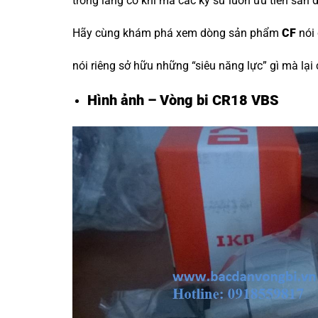
trong làng cơ khí mà các kỹ sư luôn ưu tiên săn 
Hãy cùng khám phá xem dòng sản phẩm
CF
nói
nói riêng sở hữu những “siêu năng lực” gì mà lại
Hình ảnh – Vòng bi CR18 VBS