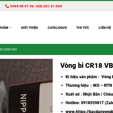
0968 98 97 96- 028.351.51.004
PHẨM
GIỚI THIỆU
CATALOGUE
TIN TỨC
LIÊN HỆ
BẠC ĐẠN IKO
Vòng bi CR18 V
Kí hiệu sản phẩm :
Vòng b
Thương hiệu : IKO – NTN
Xuất xứ : Nhật Bản / Châ
Hotline: 0918559817 (Zalo
www.https://bacdanvongb