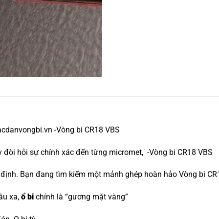
acdanvongbi.vn -Vòng bi CR18 VBS
áy đòi hỏi sự chính xác đến từng micromet, -Vòng bi CR18 VBS
yết định. Bạn đang tìm kiếm một mảnh ghép hoàn hảo Vòng bi C
âu xa,
ổ bi
chính là “gương mặt vàng”