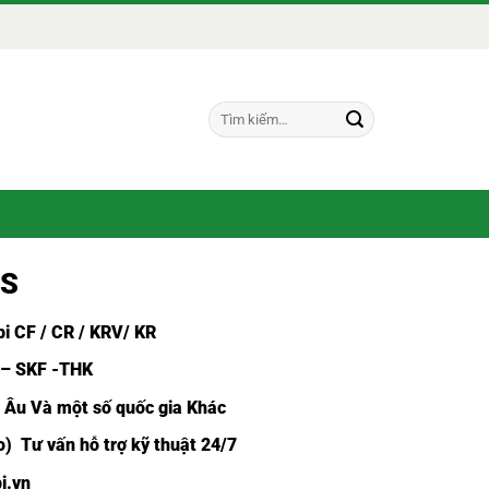
Tìm
kiếm:
BS
i CF /
CR / KRV/ KR
 – SKF -THK
u Âu Và một số quốc gia Khác
) Tư vấn hỗ trợ kỹ thuật 24/7
i.vn