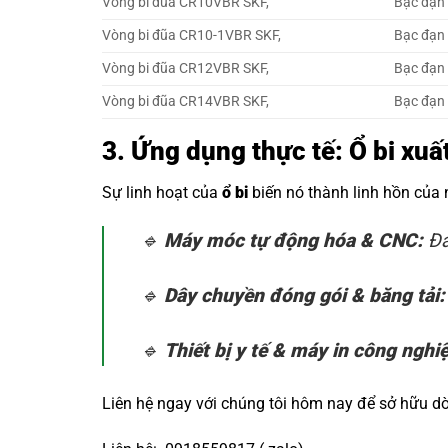
Vòng bi đũa CR10VBR SKF,
Bạc đạn
Vòng bi đũa CR10-1VBR SKF,
Bạc đạn
Vòng bi đũa CR12VBR SKF,
Bạc đạn
Vòng bi đũa CR14VBR SKF,
Bạc đạn
3. Ứng dụng thực tế: Ổ bi xu
Sự linh hoạt của
ổ bi
biến nó thành linh hồn của
🔹
Máy móc tự động hóa & CNC:
Đả
🔹
Dây chuyền đóng gói & băng tải:
🔹
Thiết bị y tế & máy in công nghi
Liên hệ ngay với chúng tôi hôm nay để sở hữu 