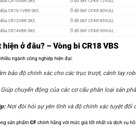
 đũa CR10VBR SKF,
Ổ đỡ SKF CFKR 72VUU,
 đũa CR10-1VBR SKF,
Ổ đỡ SKF CFKR 80VUU,
 đũa CR12VBR SKF,
Ổ đỡ SKF CFKR 85VUU,
 đũa CR14VBR SKF,
Ổ đỡ SKF CFKR 90VUU,
ất hiện ở đâu? – Vòng bi CR18 VBS
 nhiều ngành công nghiệp hiện đại:
m bảo độ chính xác cho các trục trượt, cánh tay rob
Giúp chuyển động của các cơ cấu phân loại sản phẩm
ệp:
Nơi đòi hỏi sự yên tĩnh và độ chính xác tuyệt đối đ
dòng sản phẩm
CF
chính hãng với mức giá tốt nhất và dịch vụ hỗ 