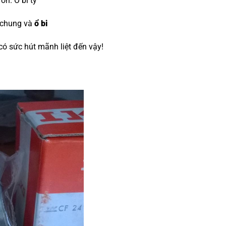
đón.
O bi tỳ
 chung và
ổ bi
 có sức hút mãnh liệt đến vậy!