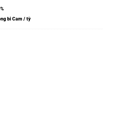
0%
ng bi Cam / tỳ