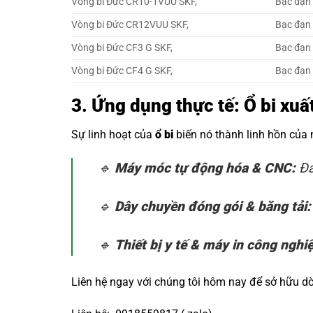
Vòng bi Đức CR10-1VUU SKF,
Bạc đạn
Vòng bi Đức CR12VUU SKF,
Bạc đạn
Vòng bi Đức CF3 G SKF,
Bạc đạn
Vòng bi Đức CF4 G SKF,
Bạc đạn
3. Ứng dụng thực tế: Ổ bi xu
Sự linh hoạt của
ổ bi
biến nó thành linh hồn của
🔹
Máy móc tự động hóa & CNC:
Đả
🔹
Dây chuyền đóng gói & băng tải:
🔹
Thiết bị y tế & máy in công nghi
Liên hệ ngay với chúng tôi hôm nay để sở hữu 