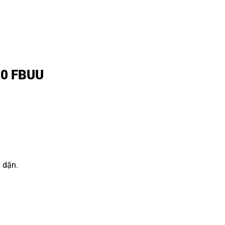
F30 FBUU
y dặn.