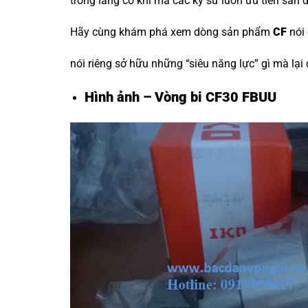
trong làng cơ khí mà các kỹ sư luôn ưu tiên săn 
Hãy cùng khám phá xem dòng sản phẩm
CF
nói
nói riêng sở hữu những “siêu năng lực” gì mà lại
Hình ảnh – Vòng bi CF30 FBUU