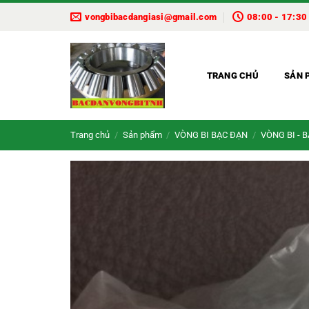
Bỏ
vongbibacdangiasi@gmail.com
08:00 - 17:30
qua
nội
dung
TRANG CHỦ
SẢN 
Trang chủ
/
Sản phẩm
/
VÒNG BI BẠC ĐẠN
/
VÒNG BI - 