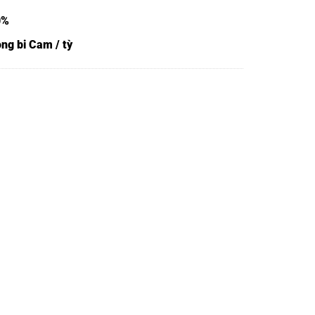
0%
ng bi Cam / tỳ