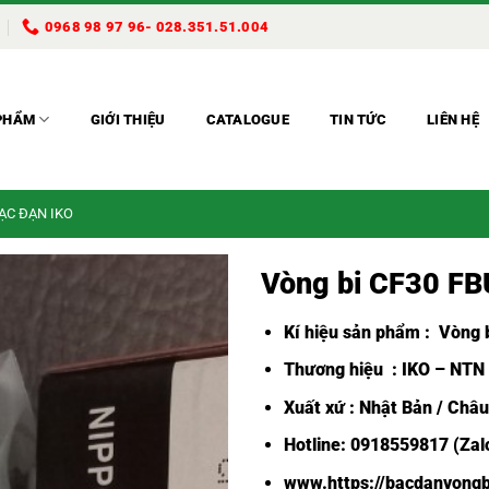
0968 98 97 96- 028.351.51.004
PHẨM
GIỚI THIỆU
CATALOGUE
TIN TỨC
LIÊN HỆ
BẠC ĐẠN IKO
Vòng bi CF30 F
Kí hiệu sản phẩm :
Vòng b
Thương hiệu : IKO – NTN
Xuất xứ : Nhật Bản / Châ
Hotline: 0918559817 (Zalo
www.https://bacdanvongb