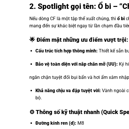
2. Spotlight gọi tên: Ổ bi – 
Nếu dòng CF là một tập thể xuất chúng, thì
ổ bi
c
mang đến sự khác biệt ngay từ lần chạm đầu tiê
🌟 Điểm mặt những ưu điểm vượt trội
Cấu trúc tích hợp thông minh:
Thiết kế sẵn bu
Bảo vệ toàn diện với nắp chắn mỡ (UU):
Ký hi
ngăn chặn tuyệt đối bụi bẩn và hơi ẩm xâm nhập, 
Khả năng chịu va đập tuyệt vời:
Vành ngoài có
bộ.
⚙️
Thông số kỹ thuật nhanh (Quick Sp
Đường kính ren (d):
M8