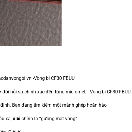
acdanvongbi.vn -Vòng bi CF30 FBUU
áy đòi hỏi sự chính xác đến từng micromet, -Vòng bi CF30 FBUU
yết định. Bạn đang tìm kiếm một mảnh ghép hoàn hảo
âu xa,
ổ bi
chính là “gương mặt vàng”