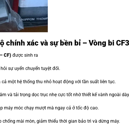
độ chính xác và sự bền bỉ – Vòng bi C
– CF)
được sinh ra
ỏi sự uyển chuyển tuyệt đối.
cả một hệ thống thu nhỏ hoạt động với tần suất liên tục.
m và tải trọng dọc trục nhẹ cực tốt nhờ thiết kế vành ngoài dà
iúp máy móc chạy mượt mà ngay cả ở tốc độ cao.
p chống mài mòn, giảm thiểu thời gian bảo trì và dừng máy.