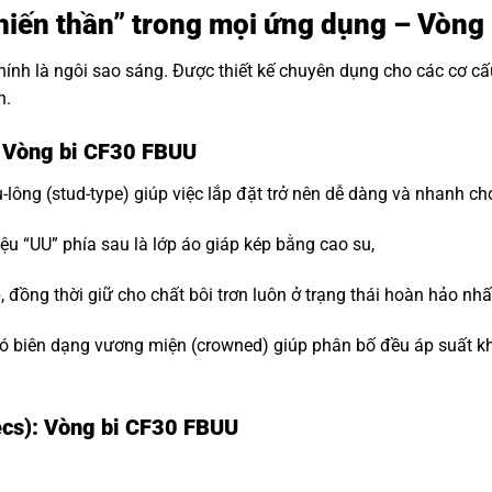
“Chiến thần” trong mọi ứng dụng – Vòn
hính là ngôi sao sáng. Được thiết kế chuyên dụng cho các cơ c
n.
: Vòng bi CF30 FBUU
-lông (stud-type) giúp việc lắp đặt trở nên dễ dàng và nhanh ch
ệu “UU” phía sau là lớp áo giáp kép bằng cao su,
đồng thời giữ cho chất bôi trơn luôn ở trạng thái hoàn hảo nhấ
 biên dạng vương miện (crowned) giúp phân bố đều áp suất khi t
ecs): Vòng bi CF30 FBUU