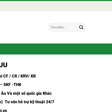
Tìm
kiếm:
BUU
i CF /
CR / KRV/ KR
 – SKF -THK
u Âu Và một số quốc gia Khác
) Tư vấn hỗ trợ kỹ thuật 24/7
i.vn