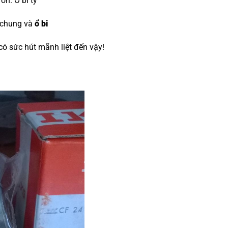
đón.
O bi tỳ
 chung và
ổ bi
 có sức hút mãnh liệt đến vậy!