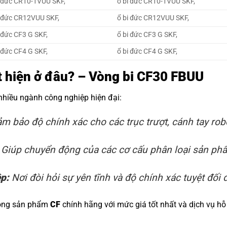
 đức CR10-1VUU SKF,
ổ bi đức CR10-1VUU SKF,
 đức CR12VUU SKF,
ổ bi đức CR12VUU SKF,
 đức CF3 G SKF,
ổ bi đức CF3 G SKF,
 đức CF4 G SKF,
ổ bi đức CF4 G SKF,
ất hiện ở đâu? – Vòng bi CF30 FBUU
 nhiều ngành công nghiệp hiện đại:
m bảo độ chính xác cho các trục trượt, cánh tay rob
Giúp chuyển động của các cơ cấu phân loại sản phẩm
ệp:
Nơi đòi hỏi sự yên tĩnh và độ chính xác tuyệt đối đ
dòng sản phẩm
CF
chính hãng với mức giá tốt nhất và dịch vụ hỗ 