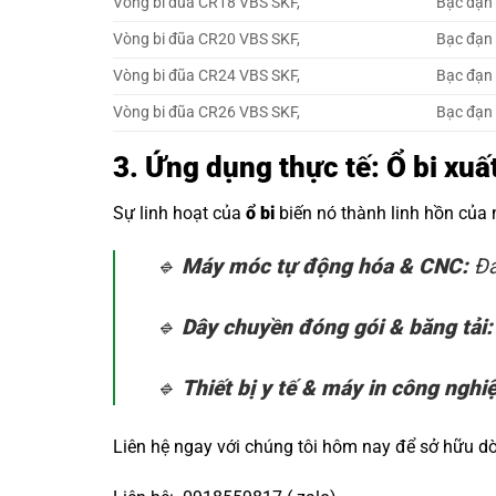
Vòng bi đũa CR18 VBS SKF,
Bạc đạn
Vòng bi đũa CR20 VBS SKF,
Bạc đạn
Vòng bi đũa CR24 VBS SKF,
Bạc đạn
Vòng bi đũa CR26 VBS SKF,
Bạc đạn
3. Ứng dụng thực tế: Ổ bi xu
Sự linh hoạt của
ổ bi
biến nó thành linh hồn của
🔹
Máy móc tự động hóa & CNC:
Đả
🔹
Dây chuyền đóng gói & băng tải:
🔹
Thiết bị y tế & máy in công nghi
Liên hệ ngay với chúng tôi hôm nay để sở hữu 