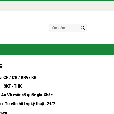
Tìm
kiếm:
G
i CF /
CR / KRV/ KR
 – SKF -THK
u Âu Và một số quốc gia Khác
) Tư vấn hỗ trợ kỹ thuật 24/7
i.vn