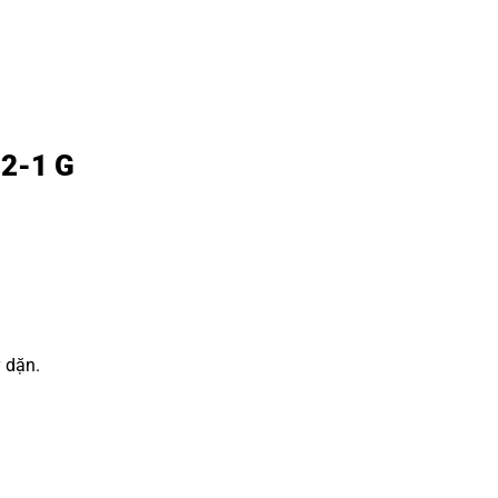
12-1 G
y dặn.