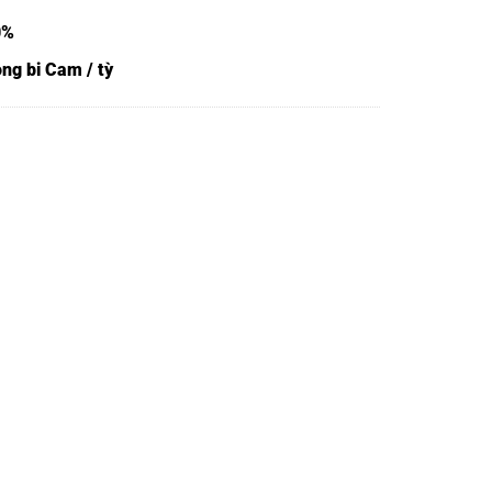
0%
ng bi Cam / tỳ