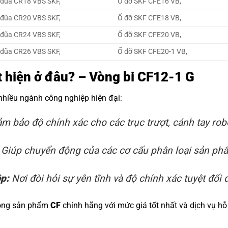
 đũa CR18 VBS SKF,
Ổ đỡ SKF CFE16 VB,
 đũa CR20 VBS SKF,
Ổ đỡ SKF CFE18 VB,
 đũa CR24 VBS SKF,
Ổ đỡ SKF CFE20 VB,
 đũa CR26 VBS SKF,
Ổ đỡ SKF CFE20-1 VB,
ất hiện ở đâu? – Vòng bi CF12-1 G
 nhiều ngành công nghiệp hiện đại:
m bảo độ chính xác cho các trục trượt, cánh tay rob
Giúp chuyển động của các cơ cấu phân loại sản phẩm
ệp:
Nơi đòi hỏi sự yên tĩnh và độ chính xác tuyệt đối đ
dòng sản phẩm
CF
chính hãng với mức giá tốt nhất và dịch vụ hỗ 