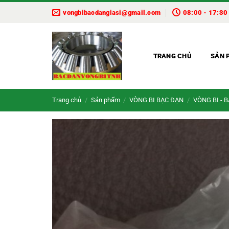
Bỏ
vongbibacdangiasi@gmail.com
08:00 - 17:30
qua
nội
dung
TRANG CHỦ
SẢN 
Trang chủ
/
Sản phẩm
/
VÒNG BI BẠC ĐẠN
/
VÒNG BI - 