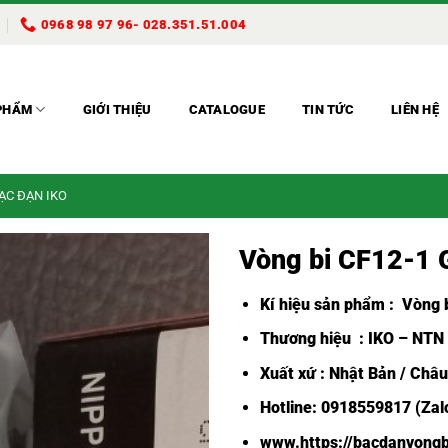
0968 98 97 96- 028.351.51.004
PHẨM
GIỚI THIỆU
CATALOGUE
TIN TỨC
LIÊN HỆ
BẠC ĐẠN IKO
Vòng bi CF12-1 
Kí hiệu sản phẩm :
Vòng b
Thương hiệu : IKO – NTN
Xuất xứ : Nhật Bản / Châ
Hotline: 0918559817 (Zalo
www.https://bacdanvongb