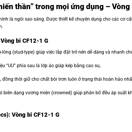
“Chiến thần” trong mọi ứng dụng – Vòng
hính là ngôi sao sáng. Được thiết kế chuyên dụng cho các cơ c
n.
: Vòng bi CF12-1 G
-lông (stud-type) giúp việc lắp đặt trở nên dễ dàng và nhanh ch
ệu “UU” phía sau là lớp áo giáp kép bằng cao su,
đồng thời giữ cho chất bôi trơn luôn ở trạng thái hoàn hảo nhấ
 biên dạng vương miện (crowned) giúp phân bố đều áp suất khi t
ecs): Vòng bi CF12-1 G