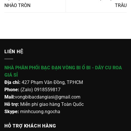
NHÀO TRÒN
TRÂU
LIÊN HỆ
NHÀ PHÂN PHỐI BẠC ĐẠN VÒNG BI Ổ BI - DÂY CU ROA
GIÁ SỈ
Địa chỉ:
427 Phạm Văn Đồng, TP.HCM
Phone:
(Zalo) 0918559817
Mail:
vongbibacdangiasi@gmail.com
Hỗ trợ:
Miễn phí giao hàng Toàn Quốc
Skype:
minhcuong.ngocha
HỖ TRỢ KHÁCH HÀNG