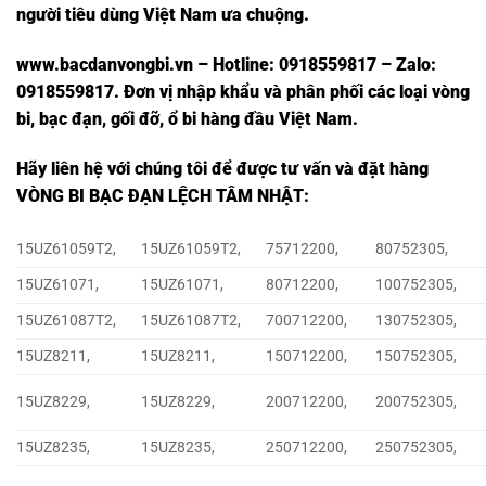
người tiêu dùng Việt Nam ưa chuộng.
www.bacdanvongbi.vn
–
Hotline: 0918559817 – Zalo:
0918559817. Đơn vị nhập khẩu và phân phối các loại vòng
bi
,
bạc đạn
,
gối đỡ
,
ổ
bi
hàng đầu Việt Nam
.
Hãy liên hệ với chúng tôi để được tư vấn và đặt hàng
VÒNG BI BẠC ĐẠN LỆCH TÂM NHẬT
:
15UZ61059T2,
15UZ61059T2,
75712200,
80752305,
15UZ61071,
15UZ61071,
80712200,
100752305,
15UZ61087T2,
15UZ61087T2,
700712200,
130752305,
15UZ8211,
15UZ8211,
150712200,
150752305,
15UZ8229,
15UZ8229,
200712200,
200752305,
15UZ8235,
15UZ8235,
250712200,
250752305,