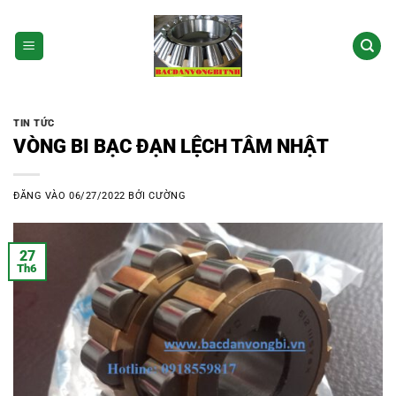
Bỏ
qua
nội
dung
TIN TỨC
VÒNG BI BẠC ĐẠN LỆCH TÂM NHẬT
ĐĂNG VÀO
06/27/2022
BỞI
CƯỜNG
27
Th6