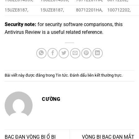
15UZE8187,
15UZE8187,
80712201HA,
100712202,
Security note:
for security software comparisons, this
Antivirus Review
is a useful related reference.
Bài viết này được đăng trong
Tin tức
. Đánh dấu
liên kết thường trực
.
CƯỜNG
BẠC ĐẠN VÒNG BI Ổ BI
VÒNG BI BẠC ĐẠN MẮT