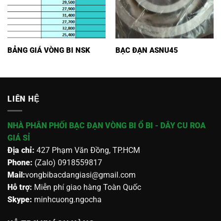
BẢNG GIÁ VÒNG BI NSK
BẠC ĐẠN ASNU45
LIÊN HỆ
NHÀ PHÂN PHỐI BẠC ĐẠN VÒNG BI Ổ BI - DÂY CU ROA
GIÁ SỈ
Địa chỉ:
427 Phạm Văn Đồng, TP.HCM
Phone:
(Zalo) 0918559817
Mail:
vongbibacdangiasi@gmail.com
Hỗ trợ:
Miễn phí giao hàng Toàn Quốc
Skype:
minhcuong.ngocha