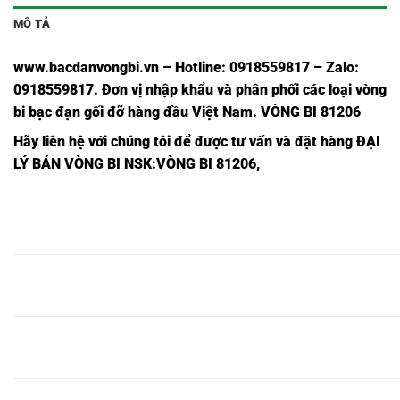
MÔ TẢ
www.bacdanvongbi.vn
–
Hotline: 0918559817 – Zalo:
0918559817. Đơn vị nhập khẩu và phân phối các loại vòng
bi bạc đạn gối đỡ hàng đầu Việt Nam
. VÒNG BI 81206
Hãy liên hệ với chúng tôi để được tư vấn và đặt hàng
ĐẠI
LÝ BÁN VÒNG BI NSK
:VÒNG BI 81206,
Ổ BI
Ổ BI
Ổ BI
Ổ BI
Ổ BI
Ổ BI
Ổ
GS81138
WS81138
K81130
GS81238
WS81238
K81238
G
NSK,
NSK,
NSK,
NSK,
NSK,
NSK,
N
Ổ BI
Ổ BI
Ổ BI
Ổ BI
Ổ BI
Ổ BI
Ổ
GS81140
WS81140
K81131
GS81240
WS81240
K81240
G
NSK,
NSK,
NSK,
NSK,
NSK,
NSK,
N
Ổ BI
Ổ BI
Ổ BI
Ổ BI
Ổ BI
Ổ BI
Ổ
GS81142
WS81142
K81132
GS81242
WS81242
K81242
G
NSK,
NSK,
NSK,
NSK,
NSK,
NSK,
N
Ổ BI
Ổ BI
Ổ BI
Ổ BI
Ổ BI
Ổ BI
Ổ