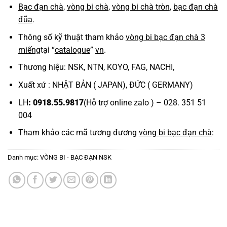
Bạc đạn chà
,
vòng bi chà
,
vòng bi chà tròn
,
bạc đạn chà
đũa
.
Thông số kỹ thuật tham khảo
vòng bi bạc đạn chà 3
miếng
tại “
catalogue
”
vn
.
Thương hiệu: NSK, NTN, KOYO, FAG, NACHI,
Xuất xứ : NHẬT BẢN ( JAPAN), ĐỨC ( GERMANY)
LH
: 0918.55.9817
(Hỗ trợ online zalo ) – 028. 351 51
004
Tham khảo các mã tương đương
vòng bi bạc đạn chà
:
Danh mục:
VÒNG BI - BẠC ĐẠN NSK