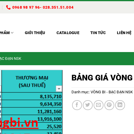
0968 98 97 96- 028.351.51.004
PHẨM
GIỚI THIỆU
CATALOGUE
TIN TỨC
LIÊN HỆ
BẠC ĐẠN NSK
BẢNG GIÁ VÒNG 
Danh mục:
VÒNG BI - BẠC ĐẠN NSK