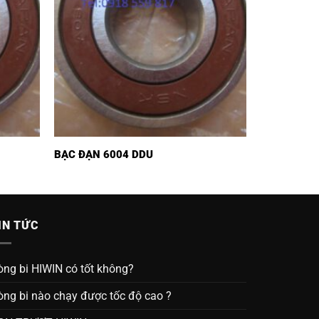
BẠC ĐẠN 6004 DDU
IN TỨC
òng bi HIWIN có tốt không?
òng bi nào chạy được tốc độ cao ?