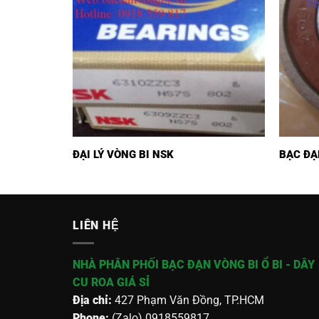
ĐẠI LÝ VÒNG BI NSK
BẠC ĐẠ
LIÊN HỆ
NHÀ PHÂN PHỐI BẠC ĐẠN VÒNG BI Ổ BI - DÂY
CU ROA GIÁ SỈ
Địa chỉ:
427 Phạm Văn Đồng, TP.HCM
Phone:
(Zalo) 0918559817