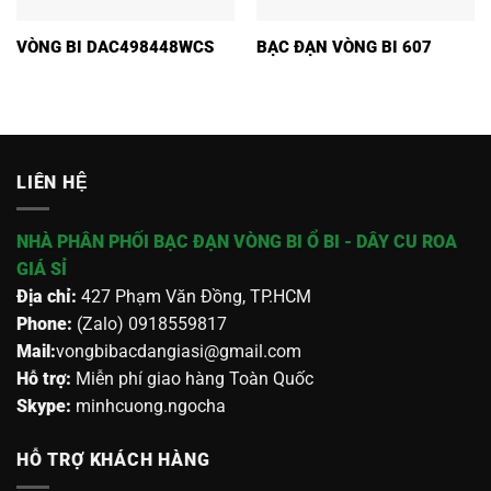
VÒNG BI DAC498448WCS
BẠC ĐẠN VÒNG BI 607
LIÊN HỆ
NHÀ PHÂN PHỐI BẠC ĐẠN VÒNG BI Ổ BI - DÂY CU ROA
GIÁ SỈ
Địa chỉ:
427 Phạm Văn Đồng, TP.HCM
Phone:
(Zalo) 0918559817
Mail:
vongbibacdangiasi@gmail.com
Hỗ trợ:
Miễn phí giao hàng Toàn Quốc
Skype:
minhcuong.ngocha
HỖ TRỢ KHÁCH HÀNG