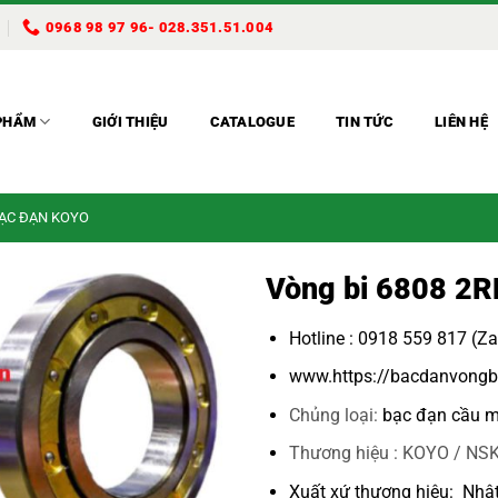
0968 98 97 96- 028.351.51.004
PHẨM
GIỚI THIỆU
CATALOGUE
TIN TỨC
LIÊN HỆ
BẠC ĐẠN KOYO
Vòng bi 6808 2R
Hotline : 0918 559 817 (Z
www.https://bacdanvongb
Chủng loại:
bạc đạn cầu m
Thương hiệu : KOYO / NSK
Xuất xứ thương hiệu: Nhậ