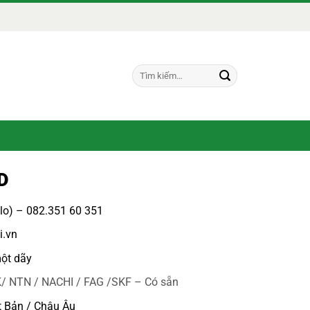
Tìm
kiếm:
D
alo) – 082.351 60 351
i.vn
ột dãy
/ NTN / NACHI / FAG /SKF – Có sẵn
t Bản / Châu Âu