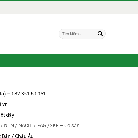
Tìm
kiếm:
alo) – 082.351 60 351
i.vn
ột dãy
/ NTN / NACHI / FAG /SKF – Có sẵn
t Bản / Châu Âu