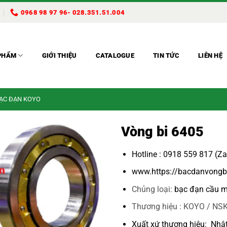
0968 98 97 96- 028.351.51.004
PHẨM
GIỚI THIỆU
CATALOGUE
TIN TỨC
LIÊN HỆ
BẠC ĐẠN KOYO
Vòng bi 6405
Hotline : 0918 559 817 (Z
www.https://bacdanvongb
Chủng loại:
bạc đạn cầu m
Thương hiệu : KOYO / NSK
Xuất xứ thương hiệu: Nhậ