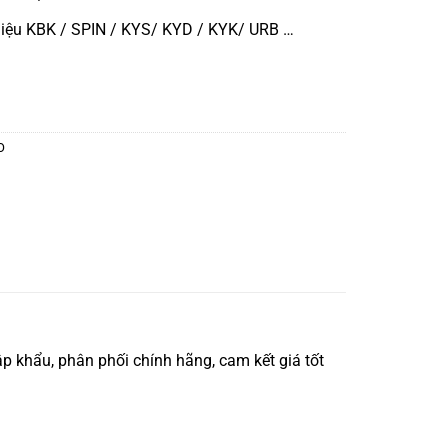
iệu KBK / SPIN / KYS/ KYD / KYK/ URB …
O
 khẩu, phân phối chính hãng, cam kết giá tốt