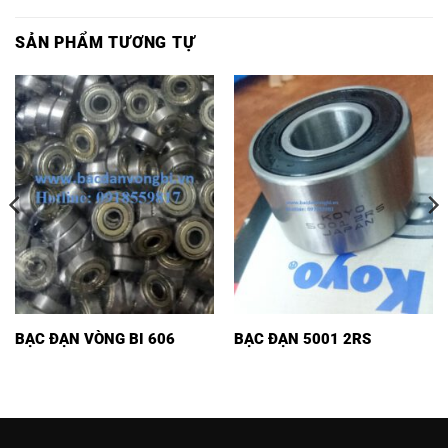
SẢN PHẨM TƯƠNG TỰ
BẠC ĐẠN VÒNG BI 606
BẠC ĐẠN 5001 2RS