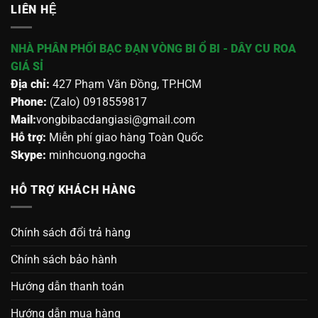
LIÊN HỆ
NHÀ PHÂN PHỐI BẠC ĐẠN VÒNG BI Ổ BI - DÂY CU ROA
GIÁ SỈ
Địa chỉ:
427 Phạm Văn Đồng, TP.HCM
Phone:
(Zalo) 0918559817
Mail:
vongbibacdangiasi@gmail.com
Hỗ trợ:
Miễn phí giao hàng Toàn Quốc
Skype:
minhcuong.ngocha
HỖ TRỢ KHÁCH HÀNG
Chính sách đổi trả hàng
Chính sách bảo hành
Hướng dẫn thanh toán
Hướng dẫn mua hàng