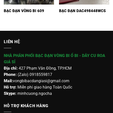
BẠC ĐẠN VÒNG BI 609
BẠC ĐẠN DAC498448WCS
LIÊN HỆ
NHÀ PHÂN PHỐI BẠC ĐẠN VÒNG BI Ổ BI - DÂY CU ROA
GIÁ SỈ
Địa chỉ:
427 Phạm Văn Đồng, TP.HCM
Phone:
(Zalo) 0918559817
Mail:
vongbibacdangiasi@gmail.com
Hỗ trợ:
Miễn phí giao hàng Toàn Quốc
Skype:
minhcuong.ngocha
HỖ TRỢ KHÁCH HÀNG