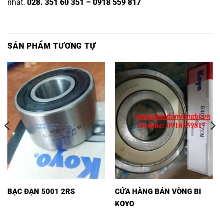
nhất.
028. 351 60 351 – 0918 559 817
SẢN PHẨM TƯƠNG TỰ
BẠC ĐẠN 5001 2RS
CỬA HÀNG BÁN VÒNG BI
KOYO