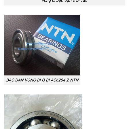
vòng bi bạc đạn ổ bi cầu
BẠC ĐẠN VÒNG BI Ổ BI AC6204 Z NTN