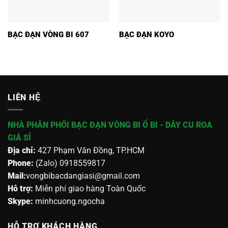
BẠC ĐẠN VÒNG BI 607
BẠC ĐẠN KOYO
LIÊN HỆ
NHÀ PHÂN PHỐI BẠC ĐẠN VÒNG BI Ổ BI - DÂY CU ROA
GIÁ SỈ
Địa chỉ:
427 Phạm Văn Đồng, TP.HCM
Phone:
(Zalo) 0918559817
Mail:
vongbibacdangiasi@gmail.com
Hỗ trợ:
Miễn phí giao hàng Toàn Quốc
Skype:
minhcuong.ngocha
HỖ TRỢ KHÁCH HÀNG