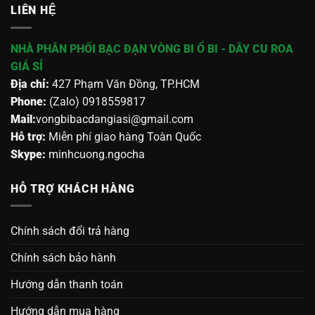
LIÊN HỆ
NHÀ PHÂN PHỐI BẠC ĐẠN VÒNG BI Ổ BI - DÂY CU ROA
GIÁ SỈ
Địa chỉ:
427 Phạm Văn Đồng, TP.HCM
Phone:
(Zalo) 0918559817
Mail:
vongbibacdangiasi@gmail.com
Hỗ trợ:
Miễn phí giao hàng Toàn Quốc
Skype:
minhcuong.ngocha
HỖ TRỢ KHÁCH HÀNG
Chính sách đổi trả hàng
Chính sách bảo hành
Hướng dẫn thanh toán
Hướng dẫn mua hàng