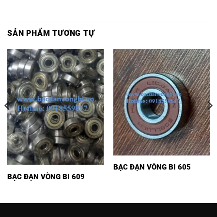
SẢN PHẨM TƯƠNG TỰ
BẠC ĐẠN VÒNG BI 605
BẠC ĐẠN VÒNG BI 609