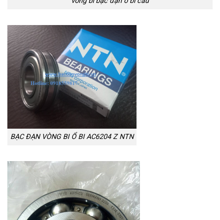
vòng bi bạc đạn ổ bi cầu
BẠC ĐẠN VÒNG BI Ổ BI AC6204 Z NTN